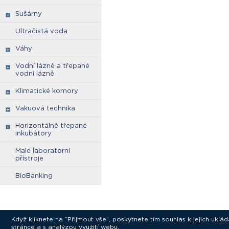
Sušárny
Ultračistá voda
Váhy
Vodní lázně a třepané
vodní lázně
Klimatické komory
Vakuová technika
Horizontálně třepané
inkubátory
Malé laboratorní
přístroje
BioBanking
Když kliknete na “Přijmout vše”, poskytnete tím souhlas k jejich ukl
stránce a s analýzou využití webu.