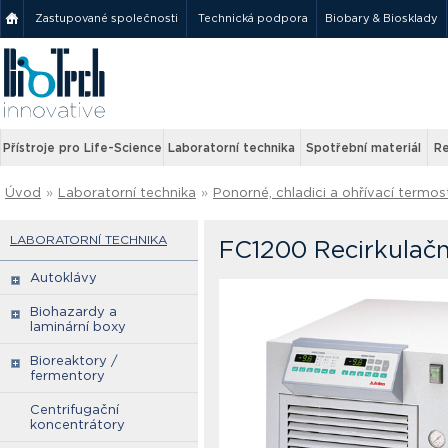
Zastupované společnosti
Technická podpora
Biobary & Biosklady
Přístroje pro Life-Science
Laboratorní technika
Spotřební materiál
Re
Úvod
»
Laboratorní technika
»
Ponorné, chladici a ohřívací termos
LABORATORNÍ TECHNIKA
FC1200 Recirkulační
Autoklávy
Biohazardy a
laminární boxy
Bioreaktory /
fermentory
Centrifugační
koncentrátory