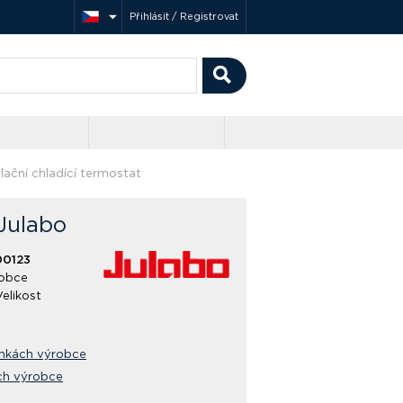
Přihlásit / Registrovat
ační chladící termostat
 Julabo
00123
obce
Velikost
ánkách výrobce
ch výrobce