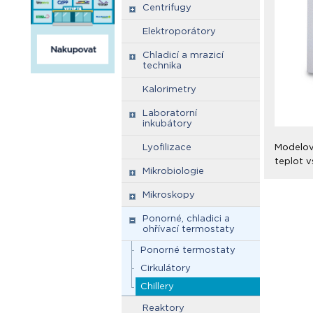
Centrifugy
Elektroporátory
Chladicí a mrazicí
technika
Kalorimetry
Laboratorní
inkubátory
Lyofilizace
Modelová
teplot 
Mikrobiologie
Mikroskopy
Ponorné, chladici a
ohřívací termostaty
Ponorné termostaty
Cirkulátory
Chillery
Reaktory