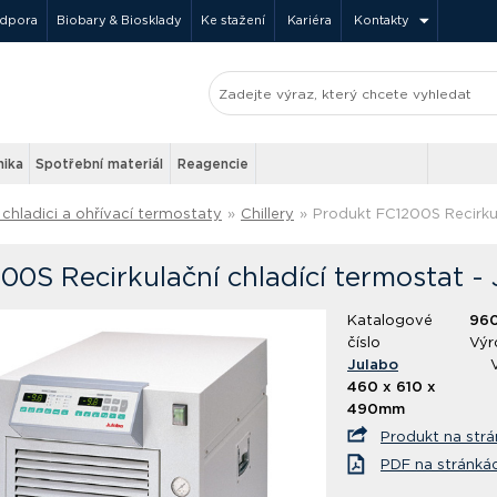
odpora
Biobary & Biosklady
Ke stažení
Kariéra
Kontakty
nika
Spotřební materiál
Reagencie
chladici a ohřívací termostaty
»
Chillery
»
Produkt FC1200S Recirkul
00S Recirkulační chladící termostat -
Katalogové
96
číslo
Výr
Julabo
460 x 610 x
490mm
Produkt na str
PDF na stránká