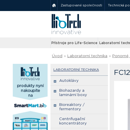
Zastupované společnosti
Technická p
Přístroje pro Life-Science
Laboratorní tech
Úvod
»
Laboratorní technika
»
Ponorné, 
LABORATORNÍ TECHNIKA
FC12
Autoklávy
Biohazardy a
laminární boxy
Bioreaktory /
fermentory
Centrifugační
koncentrátory