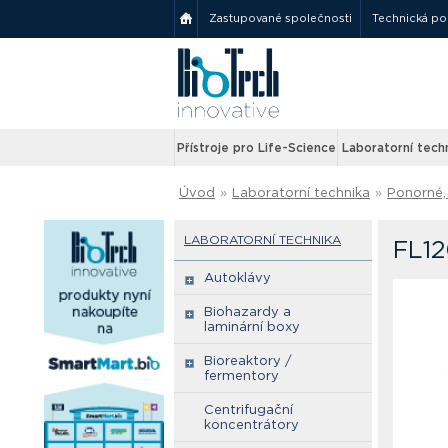
Zastupované společnosti
Technická p
Přístroje pro Life-Science
Laboratorní tech
Úvod
»
Laboratorní technika
»
Ponorné, 
LABORATORNÍ TECHNIKA
FL12
Autoklávy
Biohazardy a
laminární boxy
Bioreaktory /
fermentory
Centrifugační
koncentrátory