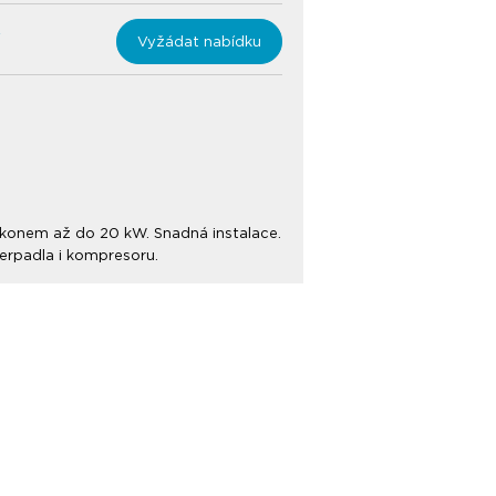
Vyžádat nabídku
výkonem až do 20 kW. Snadná instalace.
čerpadla i kompresoru.