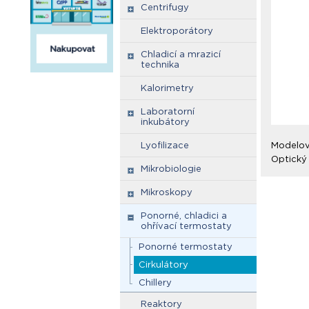
Centrifugy
Elektroporátory
Chladicí a mrazicí
technika
Kalorimetry
Laboratorní
inkubátory
Lyofilizace
Modelová
Optický 
Mikrobiologie
Mikroskopy
Ponorné, chladici a
ohřívací termostaty
Ponorné termostaty
Cirkulátory
Chillery
Reaktory