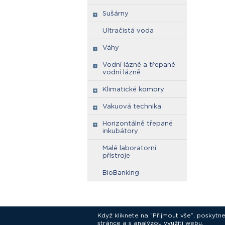
Sušárny
Ultračistá voda
Váhy
Vodní lázně a třepané
vodní lázně
Klimatické komory
Vakuová technika
Horizontálně třepané
inkubátory
Malé laboratorní
přístroje
BioBanking
Když kliknete na “Přijmout vše”, poskytn
stránce a s analýzou využití webu.