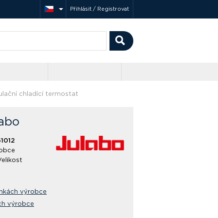
Přihlásit / Registrovat
ulační chladící termostat
labo
1012
obce
Velikost
ánkách výrobce
ch výrobce