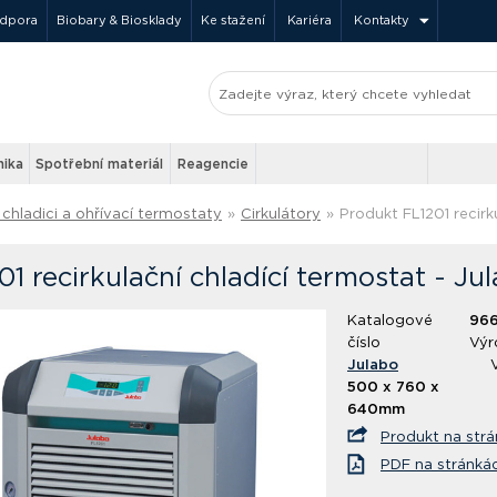
odpora
Biobary & Biosklady
Ke stažení
Kariéra
Kontakty
nika
Spotřební materiál
Reagencie
chladici a ohřívací termostaty
»
Cirkulátory
»
Produkt FL1201 recirk
01 recirkulační chladící termostat - Ju
Katalogové
966
číslo
Výr
Julabo
500 x 760 x
640mm
Produkt na str
PDF na stránká