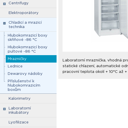
Centrifugy
Elektroporátory
Chladicí a mrazicí
technika
Hlubokomrazicí boxy
skříňové -86 °C
Hlubokomrazicí boxy
pultové -86 °C
Mrazničky
Laboratorní mraznička, vhodná pro 
statické chlazení, automatické odmr
Lednice
pracovní teplota okolí + 10°C až +
Dewarovy nádoby
Příslušenství k
hlubokomrazicím
boxům
Kalorimetry
Laboratorní
inkubátory
Lyofilizace