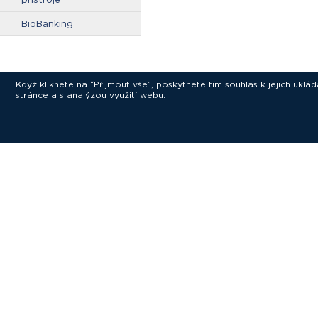
BioBanking
Když kliknete na “Přijmout vše”, poskytnete tím souhlas k jejich ukl
stránce a s analýzou využití webu.