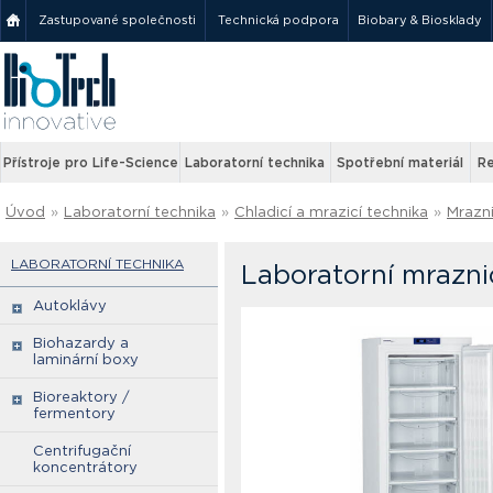
Zastupované společnosti
Technická podpora
Biobary & Biosklady
Přístroje pro Life-Science
Laboratorní technika
Spotřební materiál
Re
Úvod
»
Laboratorní technika
»
Chladicí a mrazicí technika
»
Mrazn
LABORATORNÍ TECHNIKA
Laboratorní mrazni
Autoklávy
Biohazardy a
laminární boxy
Bioreaktory /
fermentory
Centrifugační
koncentrátory