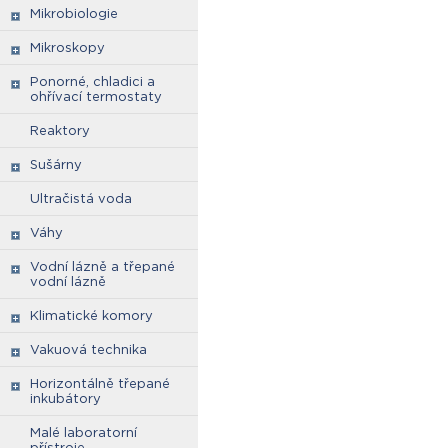
Mikrobiologie
Mikroskopy
Ponorné, chladici a
ohřívací termostaty
Reaktory
Sušárny
Ultračistá voda
Váhy
Vodní lázně a třepané
vodní lázně
Klimatické komory
Vakuová technika
Horizontálně třepané
inkubátory
Malé laboratorní
přístroje