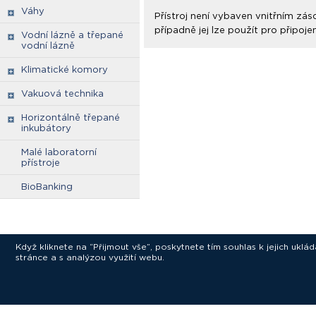
Váhy
Přístroj není vybaven vnitřním z
případně jej lze použít pro připoj
Vodní lázně a třepané
vodní lázně
Klimatické komory
Vakuová technika
Horizontálně třepané
inkubátory
Malé laboratorní
přístroje
BioBanking
Když kliknete na “Přijmout vše”, poskytnete tím souhlas k jejich ukl
stránce a s analýzou využití webu.