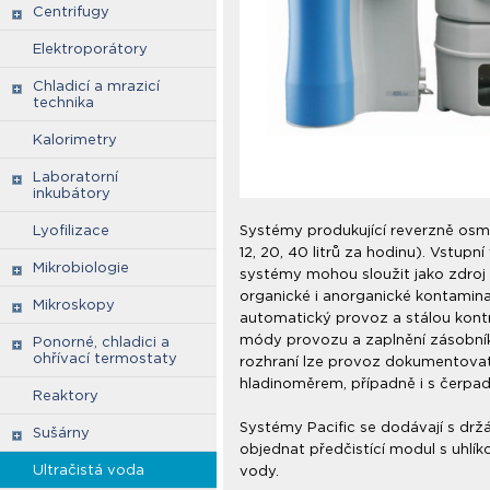
Centrifugy
Elektroporátory
Chladicí a mrazicí
technika
Kalorimetry
Laboratorní
inkubátory
Lyofilizace
Systémy produkující reverzně osm
12, 20, 40 litrů za hodinu). Vstup
Mikrobiologie
systémy mohou sloužit jako zdroj 
organické i anorganické kontaminan
Mikroskopy
automatický provoz a stálou kont
módy provozu a zaplnění zásobník
Ponorné, chladici a
ohřívací termostaty
rozhraní lze provoz dokumentovat 
hladinoměrem, případně i s čerpa
Reaktory
Systémy Pacific se dodávají s dr
Sušárny
objednat předčistící modul s uhlík
Ultračistá voda
vody.