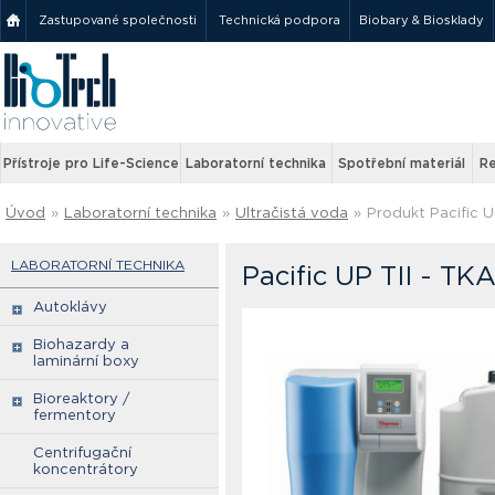
Zastupované společnosti
Technická podpora
Biobary & Biosklady
Přístroje pro Life-Science
Laboratorní technika
Spotřební materiál
Re
Úvod
»
Laboratorní technika
»
Ultračistá voda
»
Produkt Pacific U
LABORATORNÍ TECHNIKA
Pacific UP TII - TK
Autoklávy
Biohazardy a
laminární boxy
Bioreaktory /
fermentory
Centrifugační
koncentrátory