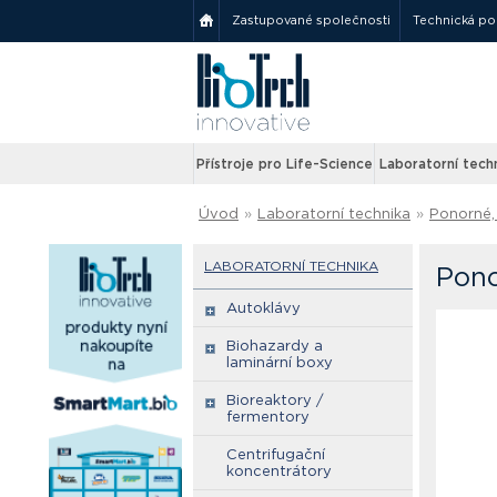
Zastupované společnosti
Technická p
Přístroje pro Life-Science
Laboratorní tech
Úvod
»
Laboratorní technika
»
Ponorné, 
LABORATORNÍ TECHNIKA
Pono
Autoklávy
Biohazardy a
laminární boxy
Bioreaktory /
fermentory
Centrifugační
koncentrátory