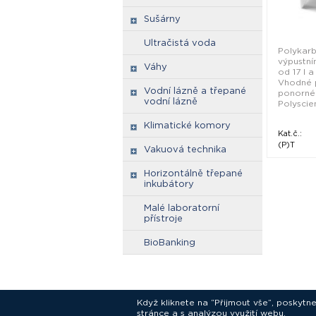
Sušárny
Ultračistá voda
Polykar
výpustní
Váhy
od 17 l a
Vhodné p
Vodní lázně a třepané
ponorné
vodní lázně
Polyscie
Klimatické komory
Kat.č.:
(P)T
Vakuová technika
Horizontálně třepané
inkubátory
Malé laboratorní
přístroje
BioBanking
Když kliknete na “Přijmout vše”, poskytn
stránce a s analýzou využití webu.