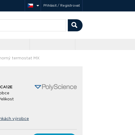
Přihlásit / Registrovat
norný termostat MX
-CA12E
obce
Velikost
ánkách výrobce