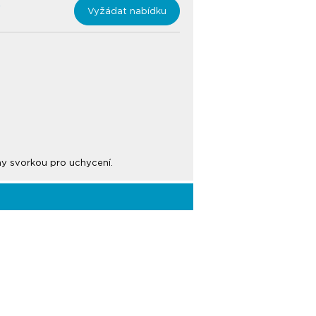
Vyžádat nabídku
ny svorkou pro uchycení.