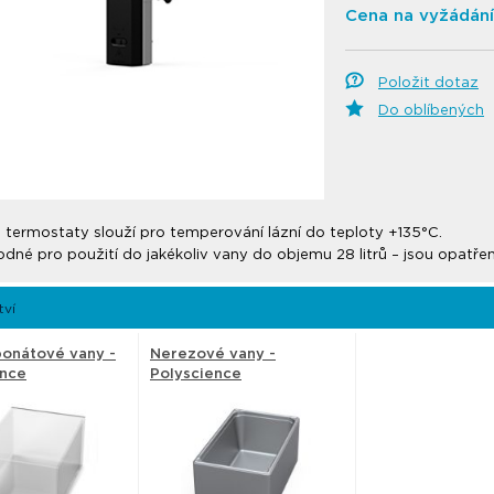
Cena na vyžádání
Položit dotaz
Do oblíbených
 termostaty slouží pro temperování lázní do teploty +135°C.
dné pro použití do jakékoliv vany do objemu 28 litrů – jsou opatře
tví
bonátové vany -
Nerezové vany -
ence
Polyscience