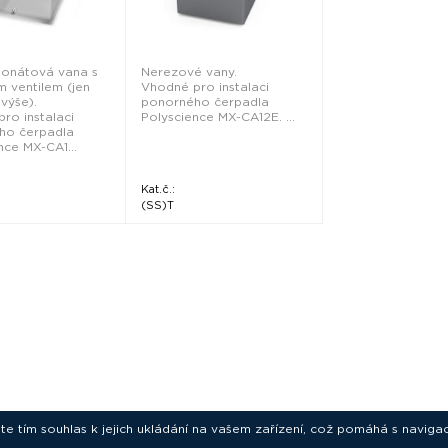
bonátová vana s
Nerezové vany.
m ventilem (jen
Vhodné pro instalaci
 výše).
ponorného čerpadla
ro instalaci
Polyscience MX-CA12E. ...
ho čerpadla
nce MX-CA1...
Kat.č.:
(SS)T
ete tím souhlas k jejich ukládání na vašem zařízení, což pomáhá s navigac