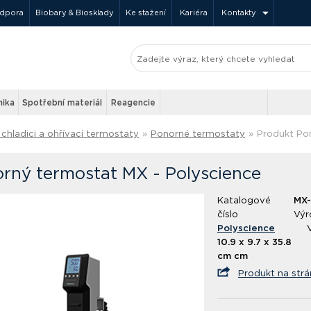
odpora
Biobary & Biosklady
Ke stažení
Kariéra
Kontakty
nika
Spotřební materiál
Reagencie
chladici a ohřívací termostaty
»
Ponorné termostaty
»
Produkt Po
rný termostat MX - Polyscience
Katalogové
MX
číslo
Výr
Polyscience
10.9 x 9.7 x 35.8
cm cm
Produkt na str