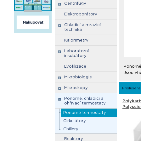
Centrifugy
Elektroporátory
Chladicí a mrazicí
technika
Kalorimetry
Laboratorní
inkubátory
Lyofilizace
Ponorné
Jsou vho
Mikrobiologie
Mikroskopy
Příslušens
Ponorné, chladici a
Polykar
ohřívací termostaty
Polysci
Ponorné termostaty
Cirkulátory
Chillery
Reaktory