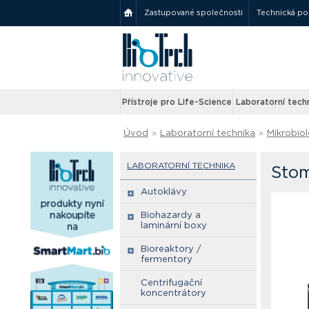
Zastupované společnosti
Technická p
Přístroje pro Life-Science
Laboratorní tech
Úvod
»
Laboratorní technika
»
Mikrobiol
LABORATORNÍ TECHNIKA
Stom
Autoklávy
Biohazardy a
laminární boxy
Bioreaktory /
fermentory
Centrifugační
koncentrátory