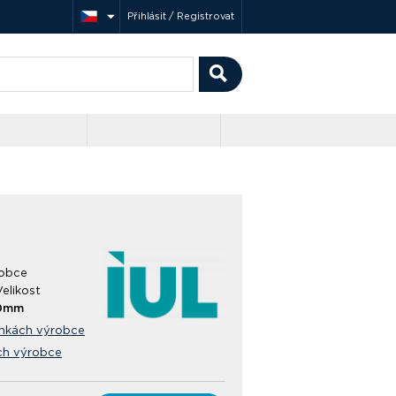
Přihlásit / Registrovat
obce
Velikost
0mm
ánkách výrobce
ch výrobce