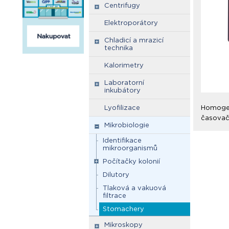
Centrifugy
Elektroporátory
Chladicí a mrazicí
technika
Kalorimetry
Laboratorní
inkubátory
Lyofilizace
Homogen
časovač
Mikrobiologie
Identifikace
mikroorganismů
Počítačky kolonií
Dilutory
Tlaková a vakuová
filtrace
Stomachery
Mikroskopy