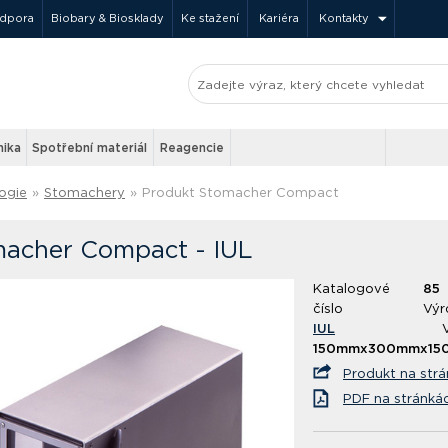
odpora
Biobary & Biosklady
Ke stažení
Kariéra
Kontakty
nika
Spotřební materiál
Reagencie
ogie
»
Stomachery
»
Produkt Stomacher Compact
acher Compact - IUL
Katalogové
85
číslo
Výr
IUL
150mmx300mmx15
Produkt na str
PDF na stránká