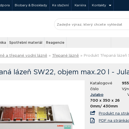
odpora
Biobary & Biosklady
Ke stažení
Kariéra
Kontakty
nika
Spotřební materiál
Reagencie
zně a třepané vodní lázně
»
Třepané lázně
»
Produkt Třepaná lázeň
aná lázeň SW22, objem max.20 l - Jul
Katalogové
95
číslo
Výr
Julabo
700 x 350 x 26
0mm/ 430mm
Produkt na str
PDF na stránká