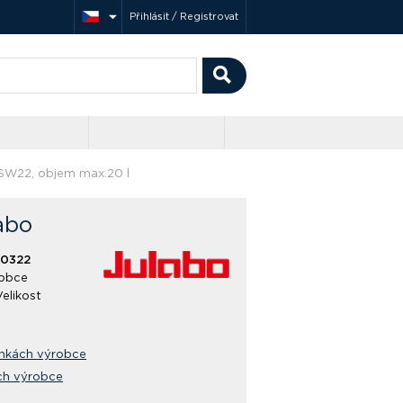
Přihlásit / Registrovat
 SW22, objem max.20 l
abo
50322
obce
Velikost
ánkách výrobce
ch výrobce