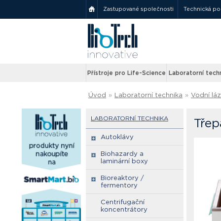
Zastupované společnosti
Technická p
Přístroje pro Life-Science
Laboratorní tech
Úvod
»
Laboratorní technika
»
Vodní lá
LABORATORNÍ TECHNIKA
Třep
Autoklávy
Biohazardy a
laminární boxy
Bioreaktory /
fermentory
Centrifugační
koncentrátory