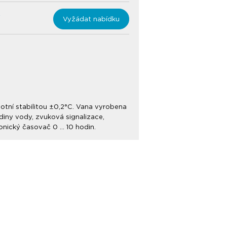
Vyžádat nabídku
otní stabilitou ±0,2°C. Vana vyrobena
adiny vody, zvuková signalizace,
ronický časovač 0 … 10 hodin.