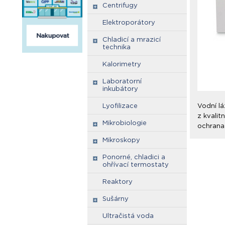
Centrifugy
Elektroporátory
Chladicí a mrazicí
technika
Kalorimetry
Laboratorní
inkubátory
Lyofilizace
Vodní lá
z kvalit
Mikrobiologie
ochrana 
Mikroskopy
Ponorné, chladici a
ohřívací termostaty
Reaktory
Sušárny
Ultračistá voda