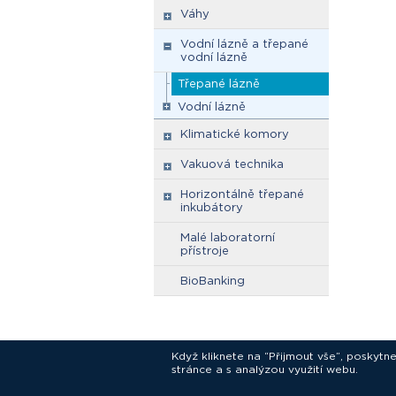
Váhy
Vodní lázně a třepané
vodní lázně
Třepané lázně
Vodní lázně
Klimatické komory
Vakuová technika
Horizontálně třepané
inkubátory
Malé laboratorní
přístroje
BioBanking
Když kliknete na “Přijmout vše”, poskytn
stránce a s analýzou využití webu.
In