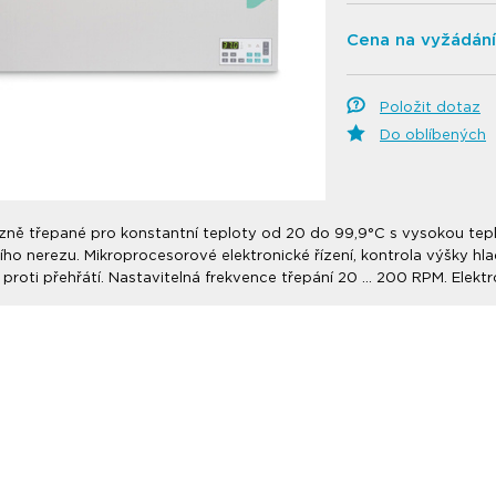
Cena na vyžádání
Položit dotaz
Do oblíbených
zně třepané pro konstantní teploty od 20 do 99,9°C s vysokou tepl
ního nerezu. Mikroprocesorové elektronické řízení, kontrola výšky hl
proti přehřátí. Nastavitelná frekvence třepání 20 … 200 RPM. Elekt