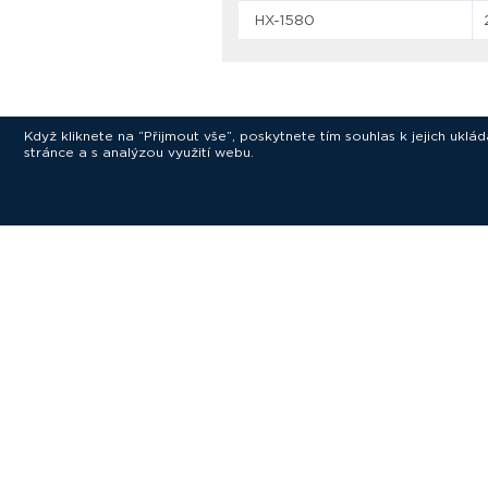
HX-1580
Když kliknete na “Přijmout vše”, poskytnete tím souhlas k jejich ukl
stránce a s analýzou využití webu.