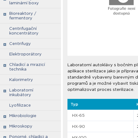
laminární boxy
Bioreaktory /
fermentory
Centrifugační
koncentrátory
Centrifugy
Elektroporátory
Chladicí a mrazicí
Laboratorní autoklávy s bočním pl
technika
aplikace sterilizace jako je přípra
standardně vybaveny barevným dot
Kalorimetry
programů a je možné vybavit tisk
optimalizovat proces sterilizace.
Laboratorní
inkubátory
Typ
Lyofilizace
HX-65
Mikrobiologie
Mikroskopy
HX-90
Ponorné, chladici a
HX-100