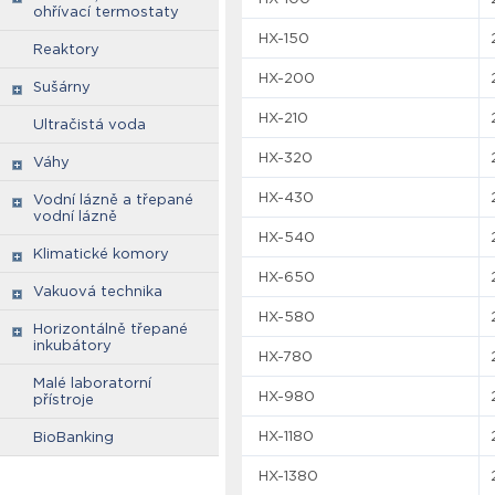
ohřívací termostaty
HX-150
Reaktory
HX-200
Sušárny
HX-210
Ultračistá voda
HX-320
Váhy
HX-430
Vodní lázně a třepané
vodní lázně
HX-540
Klimatické komory
HX-650
Vakuová technika
HX-580
Horizontálně třepané
inkubátory
HX-780
Malé laboratorní
HX-980
přístroje
HX-1180
BioBanking
HX-1380