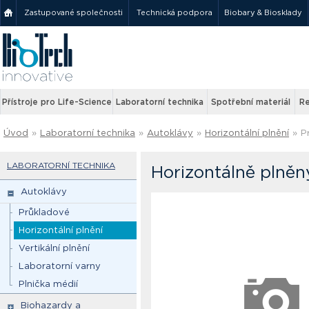
Zastupované společnosti
Technická podpora
Biobary & Biosklady
Přístroje pro Life-Science
Laboratorní technika
Spotřební materiál
Re
Úvod
»
Laboratorní technika
»
Autoklávy
»
Horizontální plnění
»
P
LABORATORNÍ TECHNIKA
Horizontálně plněn
Autoklávy
Průkladové
Horizontální plnění
Vertikální plnění
Laboratorní varny
Plnička médií
Biohazardy a