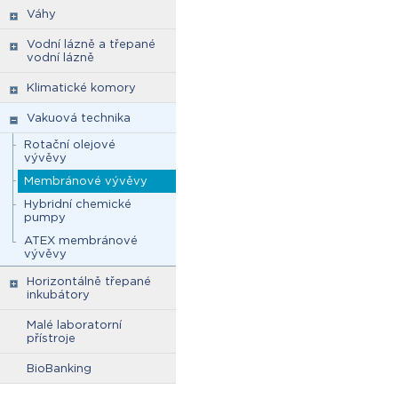
Váhy
Vodní lázně a třepané
vodní lázně
Klimatické komory
Vakuová technika
Rotační olejové
vývěvy
Membránové vývěvy
Hybridní chemické
pumpy
ATEX membránové
vývěvy
Horizontálně třepané
inkubátory
Malé laboratorní
přístroje
BioBanking