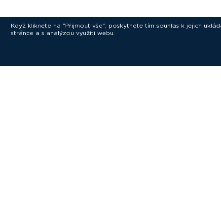
Když kliknete na “Přijmout vše”, poskytnete tím souhlas k jejich ukl
stránce a s analýzou využití webu.