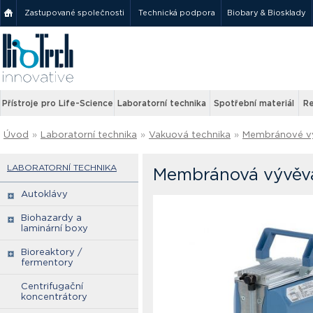
Zastupované společnosti
Technická podpora
Biobary & Biosklady
Přístroje pro Life-Science
Laboratorní technika
Spotřební materiál
Re
Úvod
»
Laboratorní technika
»
Vakuová technika
»
Membránové v
LABORATORNÍ TECHNIKA
Membránová vývěva
Autoklávy
Biohazardy a
laminární boxy
Bioreaktory /
fermentory
Centrifugační
koncentrátory