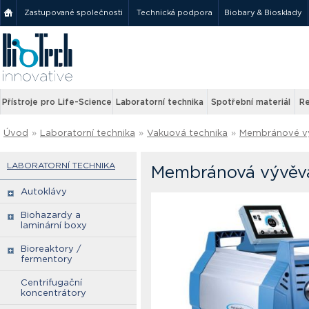
Zastupované společnosti
Technická podpora
Biobary & Biosklady
Přístroje pro Life-Science
Laboratorní technika
Spotřební materiál
Re
Úvod
»
Laboratorní technika
»
Vakuová technika
»
Membránové v
LABORATORNÍ TECHNIKA
Membránová vývěva
Autoklávy
Biohazardy a
laminární boxy
Bioreaktory /
fermentory
Centrifugační
koncentrátory