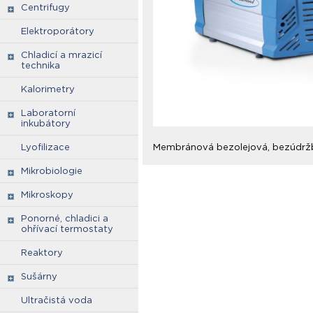
Centrifugy
Elektroporátory
Chladicí a mrazicí
technika
Kalorimetry
Laboratorní
inkubátory
Lyofilizace
Membránová bezolejová, bezúdržb
Mikrobiologie
Mikroskopy
Ponorné, chladici a
ohřívací termostaty
Reaktory
Sušárny
Ultračistá voda