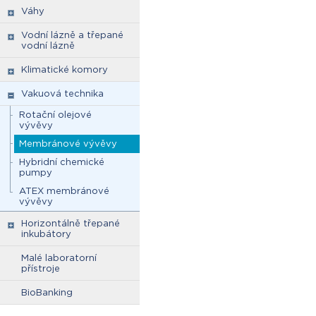
Váhy
Vodní lázně a třepané
vodní lázně
Klimatické komory
Vakuová technika
Rotační olejové
vývěvy
Membránové vývěvy
Hybridní chemické
pumpy
ATEX membránové
vývěvy
Horizontálně třepané
inkubátory
Malé laboratorní
přístroje
BioBanking