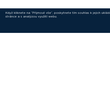
Když kliknete na “Přijmout vše”, poskytnete tím souhlas k jejich ukl
stránce a s analýzou využití webu.