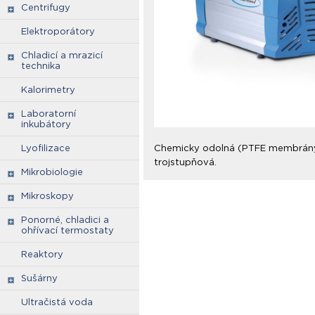
Centrifugy
Elektroporátory
Chladicí a mrazicí
technika
Kalorimetry
Laboratorní
inkubátory
Lyofilizace
Chemicky odolná (PTFE membrány
trojstupňová.
Mikrobiologie
Mikroskopy
Ponorné, chladici a
ohřívací termostaty
Reaktory
Sušárny
Ultračistá voda