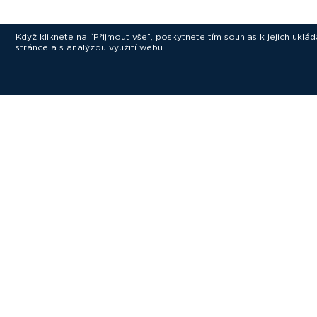
Když kliknete na “Přijmout vše”, poskytnete tím souhlas k jejich ukl
stránce a s analýzou využití webu.