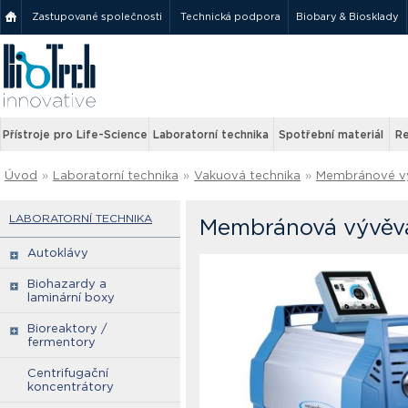
Zastupované společnosti
Technická podpora
Biobary & Biosklady
Přístroje pro Life-Science
Laboratorní technika
Spotřební materiál
Re
Úvod
»
Laboratorní technika
»
Vakuová technika
»
Membránové v
LABORATORNÍ TECHNIKA
Membránová vývěva
Autoklávy
Biohazardy a
laminární boxy
Bioreaktory /
fermentory
Centrifugační
koncentrátory