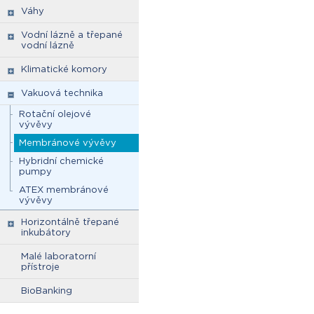
Váhy
Vodní lázně a třepané
vodní lázně
Klimatické komory
Vakuová technika
Rotační olejové
vývěvy
Membránové vývěvy
Hybridní chemické
pumpy
ATEX membránové
vývěvy
Horizontálně třepané
inkubátory
Malé laboratorní
přístroje
BioBanking