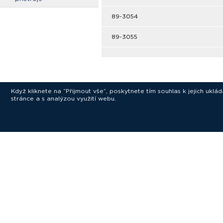
89-3054
89-3055
Když kliknete na “Přijmout vše”, poskytnete tím souhlas k jejich ukl
stránce a s analýzou využití webu.