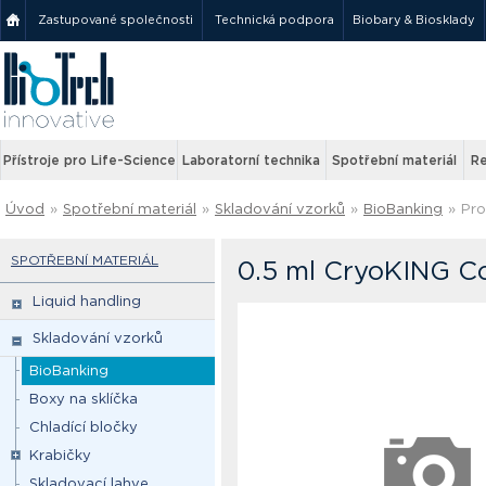
Zastupované společnosti
Technická podpora
Biobary & Biosklady
Přístroje pro Life-Science
Laboratorní technika
Spotřební materiál
Re
Úvod
»
Spotřební materiál
»
Skladování vzorků
»
BioBanking
»
Pro
SPOTŘEBNÍ MATERIÁL
0.5 ml CryoKING C
Liquid handling
Skladování vzorků
BioBanking
Boxy na sklíčka
Chladící bločky
Krabičky
Skladovací lahve