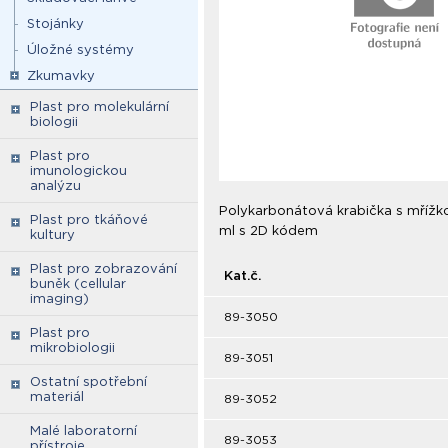
Stojánky
Úložné systémy
Zkumavky
Plast pro molekulární
biologii
Plast pro
imunologickou
analýzu
Polykarbonátová krabička s mřížk
Plast pro tkáňové
ml s 2D kódem
kultury
Plast pro zobrazování
Kat.č.
buněk (cellular
imaging)
89-3050
Plast pro
mikrobiologii
89-3051
Ostatní spotřební
materiál
89-3052
Malé laboratorní
89-3053
přístroje