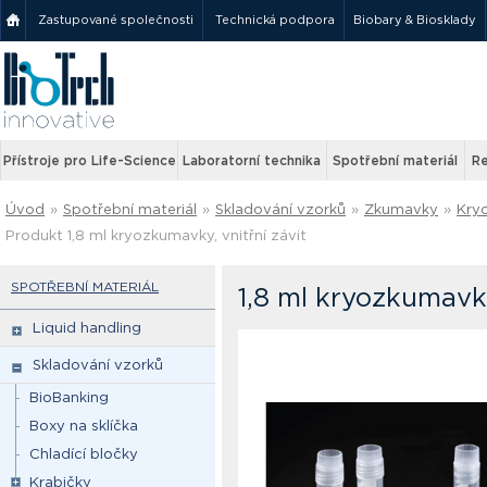
Zastupované společnosti
Technická podpora
Biobary & Biosklady
Přístroje pro Life-Science
Laboratorní technika
Spotřební materiál
Re
Úvod
»
Spotřební materiál
»
Skladování vzorků
»
Zkumavky
»
Kry
Produkt 1,8 ml kryozkumavky, vnitřní závit
SPOTŘEBNÍ MATERIÁL
1,8 ml kryozkumavky
Liquid handling
Skladování vzorků
BioBanking
Boxy na sklíčka
Chladící bločky
Krabičky