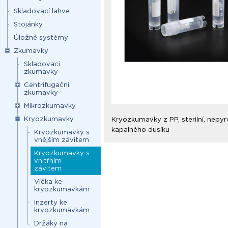
Skladovací lahve
Stojánky
Úložné systémy
Zkumavky
Skladovací
zkumavky
Centrifugační
zkumavky
Mikrozkumavky
Kryozkumavky
Kryozkumavky z PP, sterilní, nepyr
kapalného dusíku
Kryozkumavky s
vnějším závitem
Kryozkumavky s
vnitřním
závitem
Víčka ke
kryozkumavkám
Inzerty ke
kryozkumavkám
Držáky na