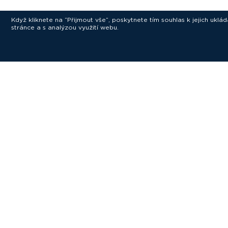
Když kliknete na “Přijmout vše”, poskytnete tím souhlas k jejich ukl
stránce a s analýzou využití webu.