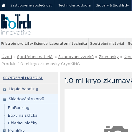
Zastupované společnosti
Technická podpora
Biobary & Biosklady
Přístroje pro Life-Science
Laboratorní technika
Spotřební materiál
Re
Úvod
»
Spotřební materiál
»
Skladování vzorků
»
Zkumavky
»
Kry
Produkt 1.0 ml kryo zkumavky CryoKING
SPOTŘEBNÍ MATERIÁL
1.0 ml kryo zkumav
Liquid handling
Skladování vzorků
BioBanking
Boxy na sklíčka
Chladící bločky
Krabičky