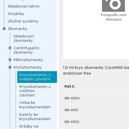
Skladovací lahve
Stojánky
Úložné systémy
Zkumavky
Skladovací
zkumavky
Centrifugační
zkumavky
Mikrozkumavky
Kryozkumavky
1.0 ml kryo zkumavky CryoKING bez
endotoxin free
Kryozkumavky s
vnějším závitem
Kat.č.
Kryozkumavky s
vnitřním
závitem
88-0100
Víčka ke
kryozkumavkám
88-0101
Inzerty ke
kryozkumavkám
88-0102
Držáky na