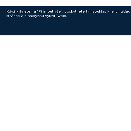
Když kliknete na “Přijmout vše”, poskytnete tím souhlas k jejich ukl
stránce a s analýzou využití webu.