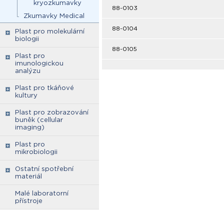
kryozkumavky
88-0103
Zkumavky Medical
88-0104
Plast pro molekulární
biologii
88-0105
Plast pro
imunologickou
analýzu
Plast pro tkáňové
kultury
Plast pro zobrazování
buněk (cellular
imaging)
Plast pro
mikrobiologii
Ostatní spotřební
materiál
Malé laboratorní
přístroje