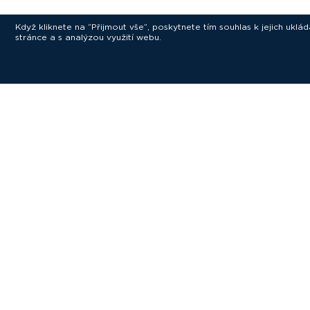
Když kliknete na “Přijmout vše”, poskytnete tím souhlas k jejich ukl
stránce a s analýzou využití webu.