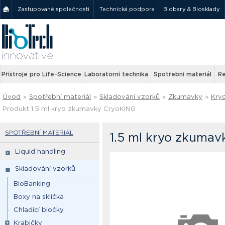
Zastupované společnosti
Technická podpora
Biobary & Biosklady
Přístroje pro Life-Science
Laboratorní technika
Spotřební materiál
Re
Úvod
»
Spotřební materiál
»
Skladování vzorků
»
Zkumavky
»
Kry
Produkt 1.5 ml kryo zkumavky CryoKING
SPOTŘEBNÍ MATERIÁL
1.5 ml kryo zkumav
Liquid handling
Skladování vzorků
BioBanking
Boxy na sklíčka
Chladící bločky
Krabičky