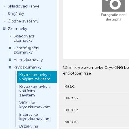
Skladovací lahve
Stojánky
Úložné systémy
Zkumavky
Skladovací
zkumavky
Centrifugační
zkumavky
Mikrozkumavky
Kryozkumavky
1.5 ml kryo zkumavky CryoKING bez
endotoxin free
Kryozkumavky s
vnějším závitem
Kat.č.
Kryozkumavky s
vnitřním
závitem
88-0152
Víčka ke
kryozkumavkám
88-0153
Inzerty ke
kryozkumavkám
88-0154
Držáky na