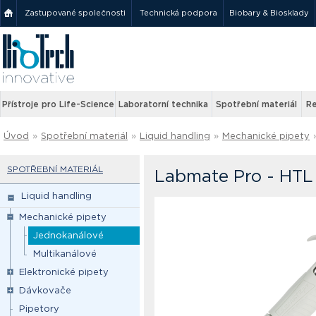
Zastupované společnosti
Technická podpora
Biobary & Biosklady
Přístroje pro Life-Science
Laboratorní technika
Spotřební materiál
Re
Úvod
»
Spotřební materiál
»
Liquid handling
»
Mechanické pipety
SPOTŘEBNÍ MATERIÁL
Labmate Pro - HTL
Liquid handling
Mechanické pipety
Jednokanálové
Multikanálové
Elektronické pipety
Dávkovače
Pipetory