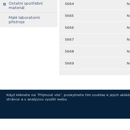
Ostatní spotřební
5664
N
materiál
5665
N
Malé laboratorní
přístroje
5666
N
5667
N
5668
N
5669
N
Když kliknete na “Přijmout vše”, poskytnete tím souhlas k jejich ukl
stránce a s analýzou využití webu.