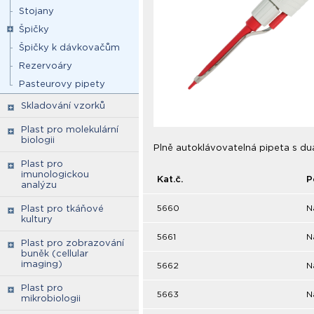
Stojany
Špičky
Špičky k dávkovačům
Rezervoáry
Pasteurovy pipety
Skladování vzorků
Plast pro molekulární
biologii
Plně autoklávovatelná pipeta s du
Plast pro
imunologickou
Kat.č.
P
analýzu
5660
N
Plast pro tkáňové
kultury
5661
N
Plast pro zobrazování
buněk (cellular
imaging)
5662
N
Plast pro
5663
N
mikrobiologii