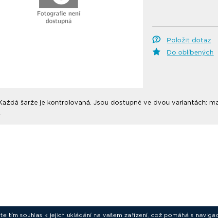
Položit dotaz
Do oblíbených
. Každá šarže je kontrolovaná. Jsou dostupné ve dvou variantách: mate
.
ete tím souhlas k jejich ukládání na vašem zařízení, což pomáhá s navigac