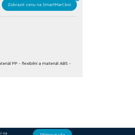
Zobrazit cenu na SmartMart.bio
riál PP - flexibilní a materiál ABS -
í na
Přijmout vše