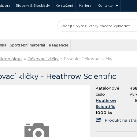
odpora
Biobary & Biosklady
Ke stažení
Kariéra
Kontakty
nika
Spotřební materiál
Reagencie
ikrobiologii
»
Očkovací kličky
»
Produkt Očkovací kličky
vací kličky - Heathrow Scientific
Katalogové
HS8
číslo
Výr
Heathrow
Scientific
1000 ks
Produkt na str