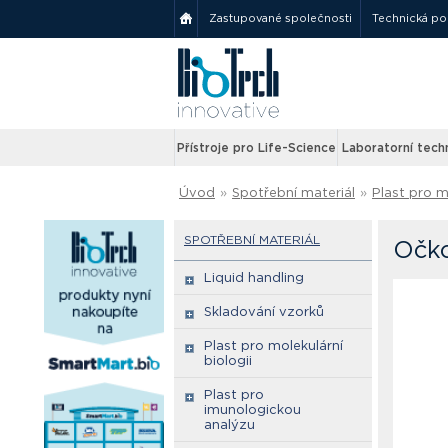
Zastupované společnosti
Technická p
Přístroje pro Life-Science
Laboratorní tech
Úvod
»
Spotřební materiál
»
Plast pro m
SPOTŘEBNÍ MATERIÁL
Očko
Liquid handling
Skladování vzorků
Plast pro molekulární
biologii
Plast pro
imunologickou
analýzu