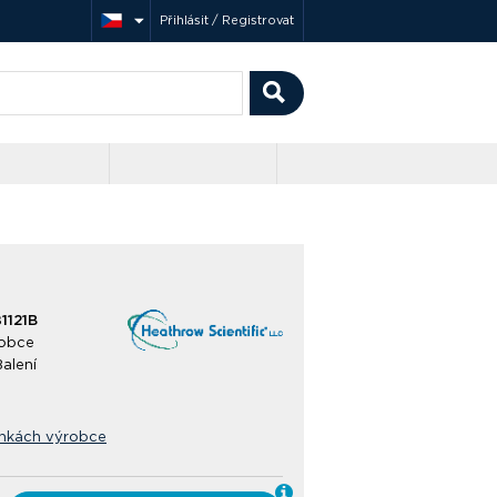
Přihlásit / Registrovat
1121B
obce
Balení
ánkách výrobce