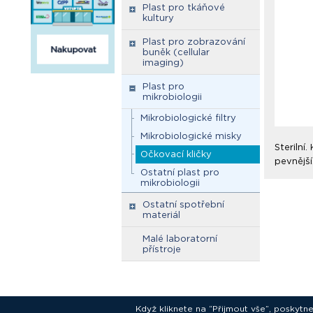
Plast pro tkáňové
kultury
Plast pro zobrazování
buněk (cellular
imaging)
Plast pro
mikrobiologii
Mikrobiologické filtry
Mikrobiologické misky
Sterilní
Očkovací kličky
pevnější
Ostatní plast pro
mikrobiologii
Ostatní spotřební
materiál
Malé laboratorní
přístroje
Když kliknete na “Přijmout vše”, poskytn