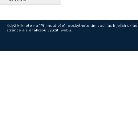
Když kliknete na “Přijmout vše”, poskytnete tím souhlas k jejich ukl
stránce a s analýzou využití webu.