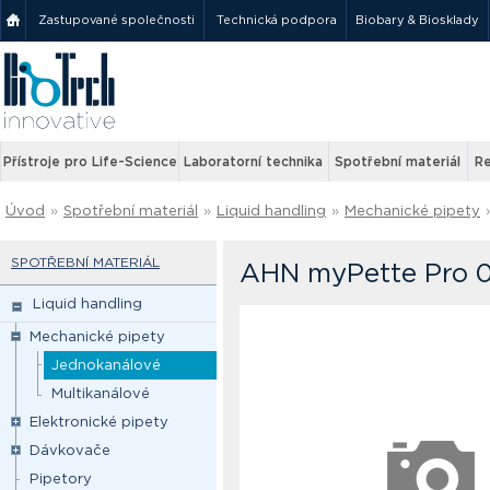
Zastupované společnosti
Technická podpora
Biobary & Biosklady
Přístroje pro Life-Science
Laboratorní technika
Spotřební materiál
Re
Úvod
»
Spotřební materiál
»
Liquid handling
»
Mechanické pipety
SPOTŘEBNÍ MATERIÁL
AHN myPette Pro 0,
Liquid handling
Mechanické pipety
Jednokanálové
Multikanálové
Elektronické pipety
Dávkovače
Pipetory