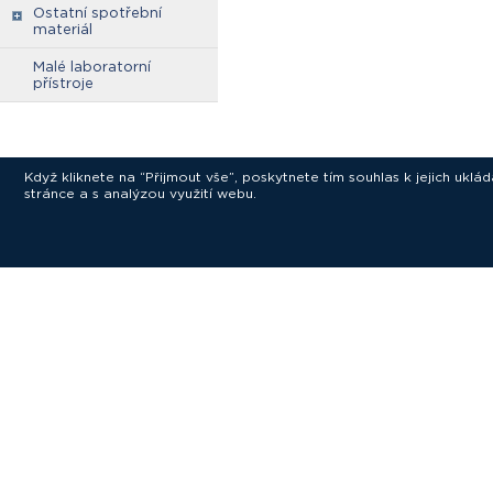
Ostatní spotřební
materiál
Malé laboratorní
přístroje
Když kliknete na “Přijmout vše”, poskytnete tím souhlas k jejich ukl
stránce a s analýzou využití webu.