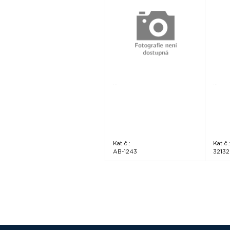
...
...
Kat.č.:
Kat.č.
AB-1243
32132