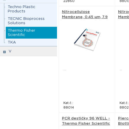
22860
8801
Techno Plastic
Products
Nitrocellulose
Nitro
Membrane, 0.45 µm, 7.9
Membr
TECNIC Bioprocess
cm x 10.5 cm - Thermo
cm x 
Solutions
Fisher Scientific
Fishe
Thermo Fisher
Scientific
TKA
V
...
...
Kat.č.:
Kat.č.
88014
8802
PCR destičky 96 WELL -
Pierc
Thermo Fisher Scientific
Blott
Therm