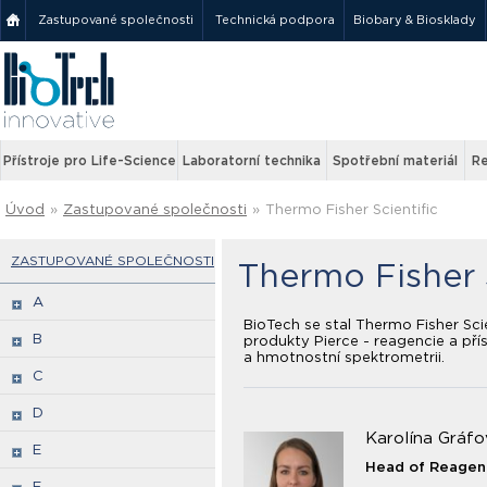
Zastupované společnosti
Technická podpora
Biobary & Biosklady
Přístroje pro Life-Science
Laboratorní technika
Spotřební materiál
Re
Úvod
»
Zastupované společnosti
»
Thermo Fisher Scientific
ZASTUPOVANÉ SPOLEČNOSTI
Thermo Fisher S
A
BioTech se stal Thermo Fisher Sci
B
produkty Pierce - reagencie a přís
a hmotnostní spektrometrii.
C
D
Karolína Gráfo
E
Head of Reagen
F