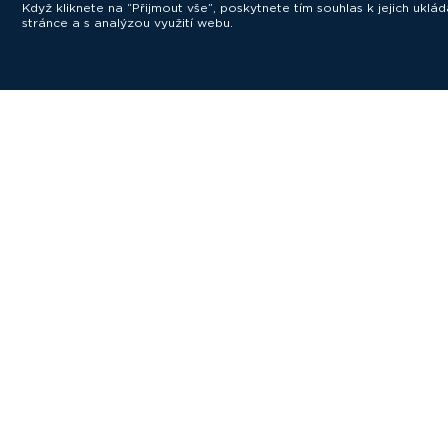
Když kliknete na “Přijmout vše”, poskytnete tím souhlas k jejich ukl
stránce a s analýzou využití webu.