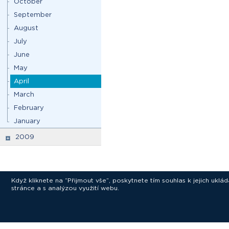
October
September
August
July
June
May
April
March
February
January
2009
Když kliknete na “Přijmout vše”, poskytnete tím souhlas k jejich ukl
stránce a s analýzou využití webu.