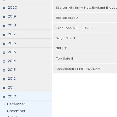
2020
Starter kity firmy New England BioLa
2019
BioTek ELx50
2018
FreeZone 4,5L; -105°C
2017
SingleQuant
2016
3PLUS1
2015
Top Safe III
2014
NucleoSpin FFPE RNA/DNA
2013
2012
2011
2010
December
November