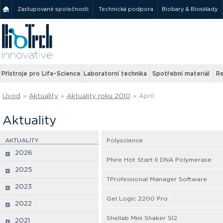
Zastupované společnosti
Technická podpora
Biobary & Biosklady
Přístroje pro Life-Science
Laboratorní technika
Spotřební materiál
Re
Úvod
»
Aktuality
»
Aktuality roku 2010
»
April
Aktuality
AKTUALITY
Polyscience
2026
Phire Hot Start II DNA Polymerase
2025
TProfessional Manager Software
2023
Gel Logic 2200 Pro
2022
Shellab Mini Shaker SI2
2021