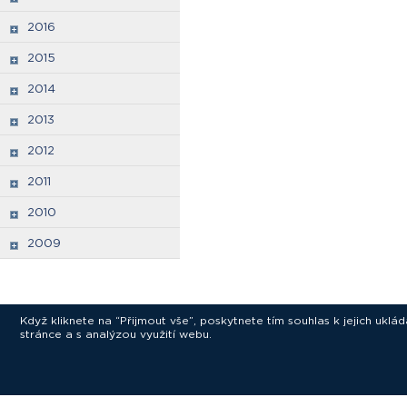
2016
2015
2014
2013
2012
2011
2010
2009
Když kliknete na “Přijmout vše”, poskytnete tím souhlas k jejich ukl
stránce a s analýzou využití webu.