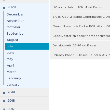
2020
UV recirkulátor UVR-M od Biosan
December
SARS-CoV-2 Rapid Colorimetric LAMP
November
QuantiNova LNA Probe PCR kit od Q
October
September
BeadBlaster chlazený homogenizátor
August
Denzitometr DEN-1 od Biosan
July
June
DNeasy Blood & Tissue Kit od QIAGE
May
April
March
February
January
2019
2018
2017