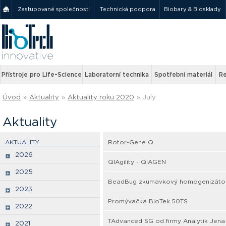
Zastupované společnosti
Technická podpora
Biobary & Biosklady
Přístroje pro Life-Science
Laboratorní technika
Spotřební materiál
Re
Úvod
»
Aktuality
»
Aktuality roku 2020
»
July
Aktuality
AKTUALITY
Rotor-Gene Q
2026
QIAgility - QIAGEN
2025
BeadBug zkumavkový homogenizáto
2023
Promývačka BioTek 50TS
2022
TAdvanced SG od firmy Analytik Jena
2021