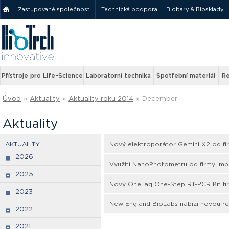
Zastupované společnosti
Technická podpora
Biobary & Biosklady
Přístroje pro Life-Science
Laboratorní technika
Spotřební materiál
Re
Úvod
»
Aktuality
»
Aktuality roku 2014
»
December
Aktuality
AKTUALITY
Nový elektroporátor Gemini X2 od f
2026
Využití NanoPhotometru od firmy Impl
2025
Nový OneTaq One-Step RT-PCR Kit fi
2023
New England BioLabs nabízí novou rev
2022
2021