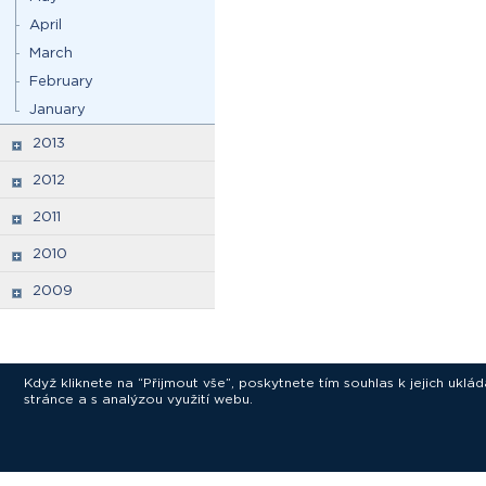
April
March
February
January
2013
2012
2011
2010
2009
Když kliknete na “Přijmout vše”, poskytnete tím souhlas k jejich ukl
stránce a s analýzou využití webu.