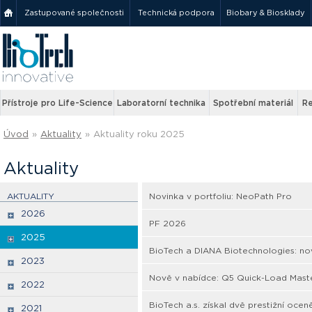
Zastupované společnosti
Technická podpora
Biobary & Biosklady
Přístroje pro Life-Science
Laboratorní technika
Spotřební materiál
Re
Úvod
»
Aktuality
»
Aktuality roku 2025
Aktuality
AKTUALITY
Novinka v portfoliu: NeoPath Pro
2026
PF 2026
2025
BioTech a DIANA Biotechnologies: nov
2023
Nově v nabídce: Q5 Quick-Load Mast
2022
BioTech a.s. získal dvě prestižní oc
2021