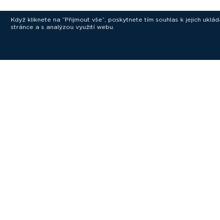
Když kliknete na “Přijmout vše”, poskytnete tím souhlas k jejich ukl
stránce a s analýzou využití webu.