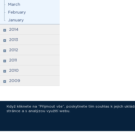
March
February
January
2014
2013
2012
2011
2010
2009
Když kliknete na “Přijmout vše”, poskytnete tím souhlas k jejich ukl
stránce a s analýzou využití webu.