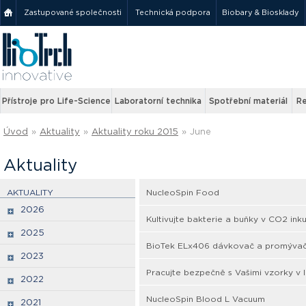
Zastupované společnosti
Technická podpora
Biobary & Biosklady
Přístroje pro Life-Science
Laboratorní technika
Spotřební materiál
Re
Úvod
»
Aktuality
»
Aktuality roku 2015
»
June
Aktuality
AKTUALITY
NucleoSpin Food
2026
Kultivujte bakterie a buňky v CO2 in
2025
BioTek ELx406 dávkovač a promýva
2023
Pracujte bezpečně s Vašimi vzorky v 
2022
NucleoSpin Blood L Vacuum
2021