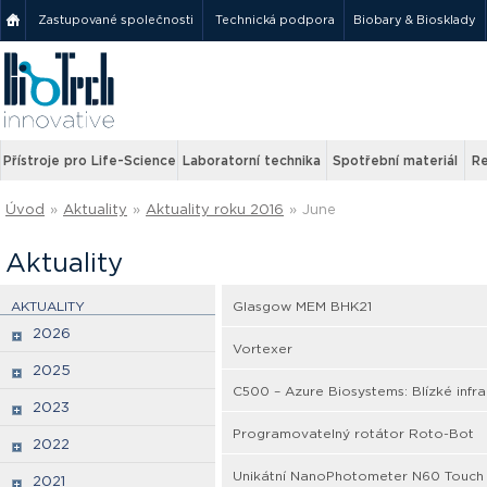
Zastupované společnosti
Technická podpora
Biobary & Biosklady
Přístroje pro Life-Science
Laboratorní technika
Spotřební materiál
Re
Úvod
»
Aktuality
»
Aktuality roku 2016
»
June
Aktuality
AKTUALITY
Glasgow MEM BHK21
2026
Vortexer
2025
C500 – Azure Biosystems: Blízké infr
2023
Programovatelný rotátor Roto-Bot
2022
Unikátní NanoPhotometer N60 Touch o
2021