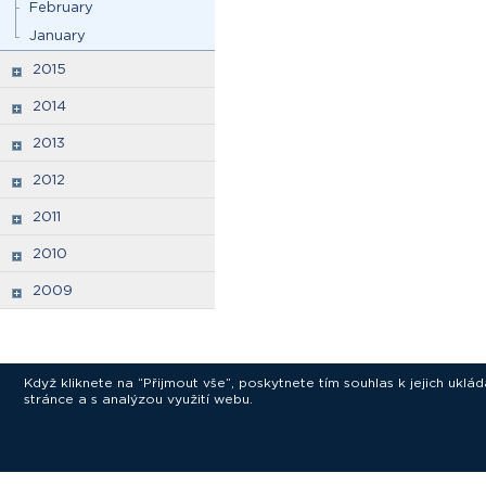
February
January
2015
2014
2013
2012
2011
2010
2009
Když kliknete na “Přijmout vše”, poskytnete tím souhlas k jejich ukl
stránce a s analýzou využití webu.