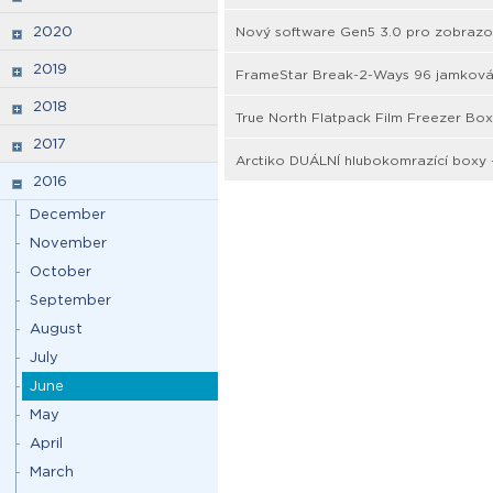
2020
Nový software Gen5 3.0 pro zobrazova
2019
FrameStar Break-2-Ways 96 jamková
2018
True North Flatpack Film Freezer Box
2017
Arctiko DUÁLNÍ hlubokomrazící boxy
2016
December
November
October
September
August
July
June
May
April
March