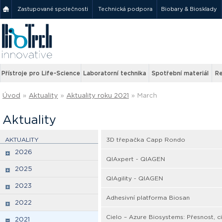
Zastupované společnosti
Technická podpora
Biobary & Biosklady
Přístroje pro Life-Science
Laboratorní technika
Spotřební materiál
Re
Úvod
»
Aktuality
»
Aktuality roku 2021
»
March
Aktuality
AKTUALITY
3D třepačka Capp Rondo
2026
QIAxpert - QIAGEN
2025
QIAgility - QIAGEN
2023
Adhesivní platforma Biosan
2022
Cielo – Azure Biosystems: Přesnost, c
2021