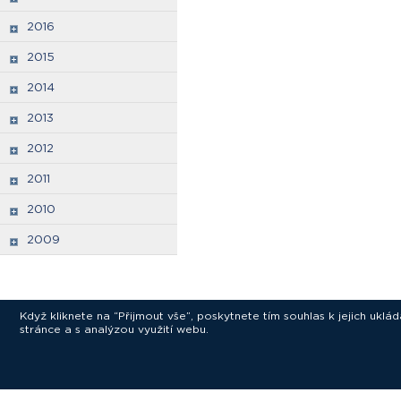
2016
2015
2014
2013
2012
2011
2010
2009
Když kliknete na “Přijmout vše”, poskytnete tím souhlas k jejich ukl
stránce a s analýzou využití webu.