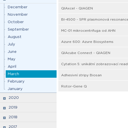
December
QIAxcel - QIAGEN
November
BI-4500 - SPR plasmonová resonanc
October
September
MC-01 mikrocentrifuga od AHN
August
Azure 600: Azure Biosystems
July
June
QIAcube Connect - QIAGEN
May
Cytation 5: unikátní zobrazovací read
April
March
Adhesivní stripy Biosan
February
Rotor-Gene Q
January
2020
2019
2018
2017