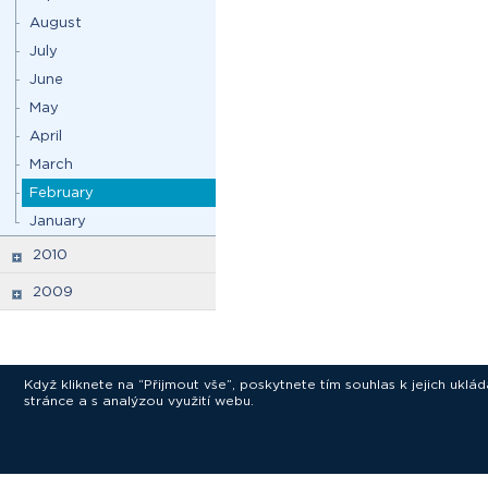
August
July
June
May
April
March
February
January
2010
2009
Když kliknete na “Přijmout vše”, poskytnete tím souhlas k jejich ukl
stránce a s analýzou využití webu.