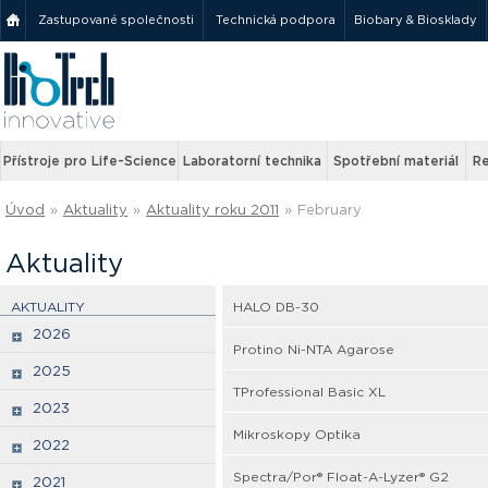
Zastupované společnosti
Technická podpora
Biobary & Biosklady
Přístroje pro Life-Science
Laboratorní technika
Spotřební materiál
Re
Úvod
»
Aktuality
»
Aktuality roku 2011
»
February
Aktuality
AKTUALITY
HALO DB-30
2026
Protino Ni-NTA Agarose
2025
TProfessional Basic XL
2023
Mikroskopy Optika
2022
Spectra/Por® Float-A-Lyzer® G2
2021