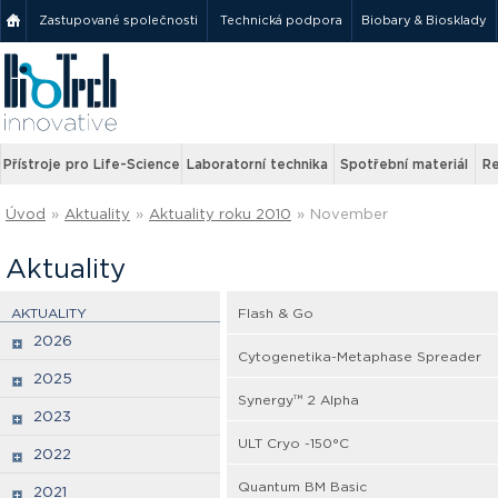
Zastupované společnosti
Technická podpora
Biobary & Biosklady
Přístroje pro Life-Science
Laboratorní technika
Spotřební materiál
Re
Úvod
»
Aktuality
»
Aktuality roku 2010
»
November
Aktuality
AKTUALITY
Flash & Go
2026
Cytogenetika-Metaphase Spreader
2025
Synergy™ 2 Alpha
2023
ULT Cryo -150°C
2022
Quantum BM Basic
2021