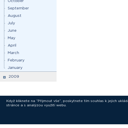
October
September
August
July
June
May
April
March
February
January
2009
Když kliknete na “Přijmout vše”, poskytnete tím souhlas k jejich ukl
stránce a s analýzou využití webu.