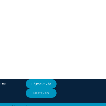
í na
Přijmout vše
ory
Nastavení