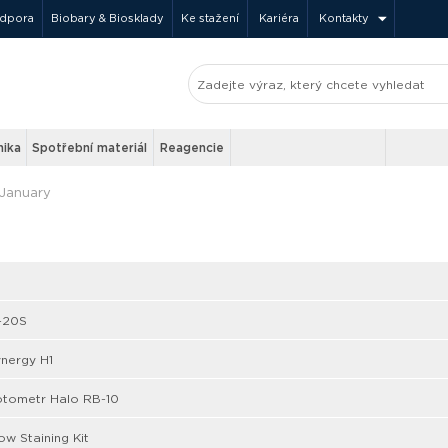
odpora
Biobary & Biosklady
Ke stažení
Kariéra
Kontakty
nika
Spotřební materiál
Reagencie
January
-20S
nergy H1
otometr Halo RB-10
w Staining Kit