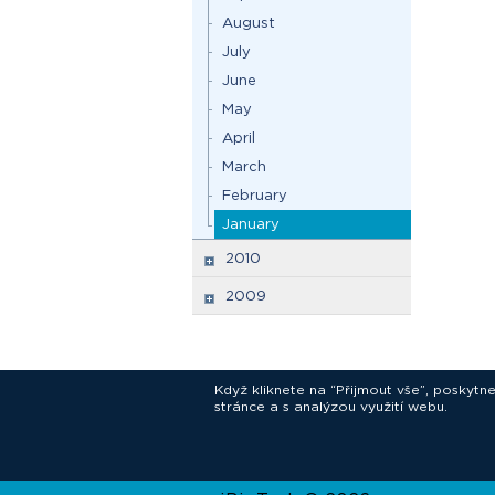
August
July
June
May
April
March
February
January
2010
2009
Když kliknete na “Přijmout vše”, poskytn
stránce a s analýzou využití webu.
In