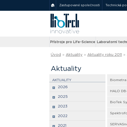
Zastupované společnosti
Technická p
Přístroje pro Life-Science
Laboratorní tech
Úvod
»
Aktuality
»
Aktuality roku 2011
»
Aktuality
AKTUALITY
Biometra
2026
HALO DB
2025
BioTek Sy
2023
Spektrof
2022
SERVASno
2021