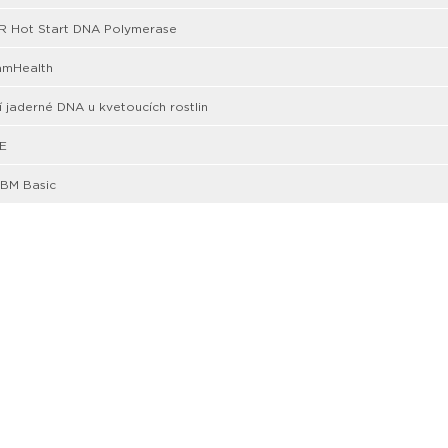
R Hot Start DNA Polymerase
amHealth
 jaderné DNA u kvetoucích rostlin
E
BM Basic