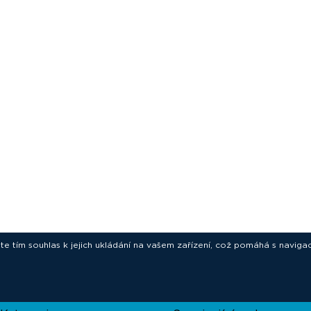
ete tím souhlas k jejich ukládání na vašem zařízení, což pomáhá s navigac
novative technologies for your laborat