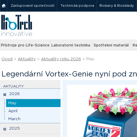
Zastupované společnosti
Technická podpora
Biobary & Biosklady
Přístroje pro Life-Science
Laboratorní technika
Spotřební materiál
Re
Úvod
»
Aktuality
»
Aktuality roku 2026
»
May
Legendární Vortex-Genie nyní pod 
AKTUALITY
2026
May
April
March
2025