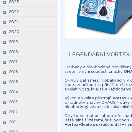
2023
2022
2021
2020
2019
2018
LEGENDÁRNÍ VORTEX-
2017
Oblíbený a dlouhodobě prověřen
světě, je nyní součástí značky
OH
2016
OHAUS patří mezi globální lídry v o
2015
touto značkou tak přináší další ro
spolehlivosti, kvalitě a každodenní 
2014
Výkon a kvalita přístrojů
Vortex-G
2013
o hodnoty značky OHAUS – důvěryho
dlouhodobý závazek k zákazníkům
2012
Díky tomu mohou laboratoře i nad
ještě silnější zázemí, širší podporu
2011
Vortex-Genie pokračuje dál – ny
2010