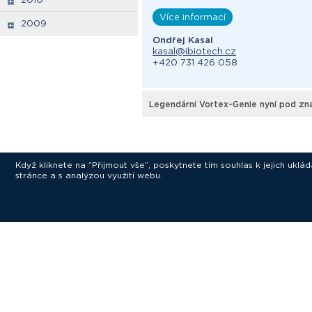
Více informací
2009
Ondřej Kasal
kasal@ibiotech.cz
+420 731 426 058
Legendární Vortex-Genie nyní pod z
Když kliknete na “Přijmout vše”, poskytnete tím souhlas k jejich ukl
stránce a s analýzou využití webu.