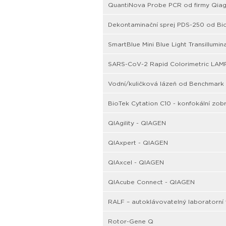
QuantiNova Probe PCR od firmy Qia
Dekontaminační sprej PDS-250 od Bi
SmartBlue Mini Blue Light Transillumi
SARS-CoV-2 Rapid Colorimetric LAMP
Vodní/kuličková lázeň od Benchmark S
BioTek Cytation C10 - konfokální zob
QIAgility - QIAGEN
QIAxpert - QIAGEN
QIAxcel - QIAGEN
QIAcube Connect - QIAGEN
RALF – autoklávovatelný laboratorní
Rotor-Gene Q