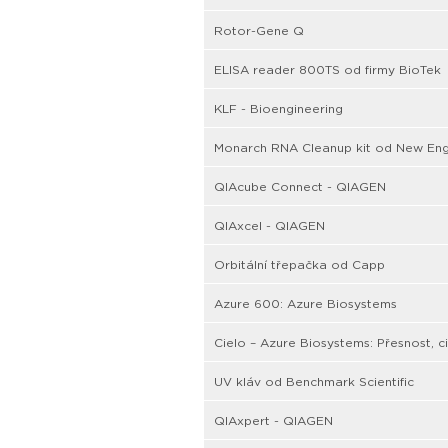
Rotor-Gene Q
ELISA reader 800TS od firmy BioTek
KLF - Bioengineering
Monarch RNA Cleanup kit od New Eng
QIAcube Connect - QIAGEN
QIAxcel - QIAGEN
Orbitální třepačka od Capp
Azure 600: Azure Biosystems
Cielo – Azure Biosystems: Přesnost, c
UV kláv od Benchmark Scientific
QIAxpert - QIAGEN