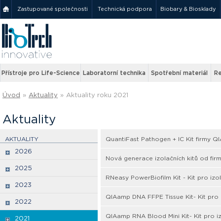
Zastupované společnosti
Technická podpora
Biobary & Biosklady
Přístroje pro Life-Science
Laboratorní technika
Spotřební materiál
Re
Úvod
»
Aktuality
»
Aktuality roku 2021
Aktuality
AKTUALITY
QuantiFast Pathogen + IC Kit firmy 
2026
Nová generace izolačních kitů od fi
2025
RNeasy PowerBiofilm Kit - Kit pro izo
2023
QIAamp DNA FFPE Tissue Kit- Kit pro 
2022
QIAamp RNA Blood Mini Kit- Kit pro i
2021