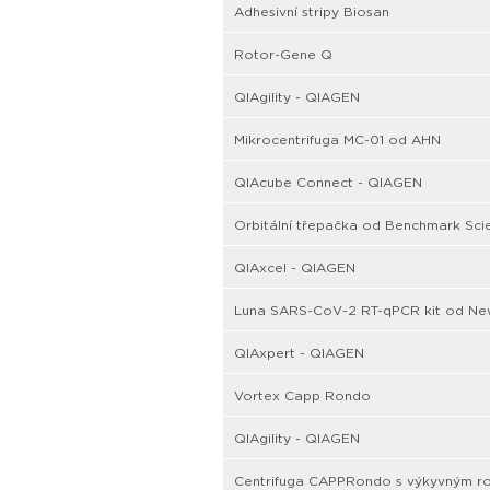
Adhesivní stripy Biosan
Rotor-Gene Q
QIAgility - QIAGEN
Mikrocentrifuga MC-01 od AHN
QIAcube Connect - QIAGEN
Orbitální třepačka od Benchmark Scie
QIAxcel - QIAGEN
Luna SARS-CoV-2 RT-qPCR kit od New
QIAxpert - QIAGEN
Vortex Capp Rondo
QIAgility - QIAGEN
Centrifuga CAPPRondo s výkyvným r