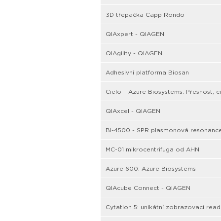
3D třepačka Capp Rondo
QIAxpert - QIAGEN
QIAgility - QIAGEN
Adhesivní platforma Biosan
Cielo – Azure Biosystems: Přesnost, c
QIAxcel - QIAGEN
BI-4500 - SPR plasmonová resonanc
MC-01 mikrocentrifuga od AHN
Azure 600: Azure Biosystems
QIAcube Connect - QIAGEN
Cytation 5: unikátní zobrazovací read