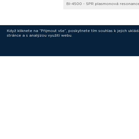
BI-4500 - SPR plasmonová resonanc
Když kliknete na “Přijmout vše”, poskytnete tím souhlas k jejich ukl
stránce a s analýzou využití webu.