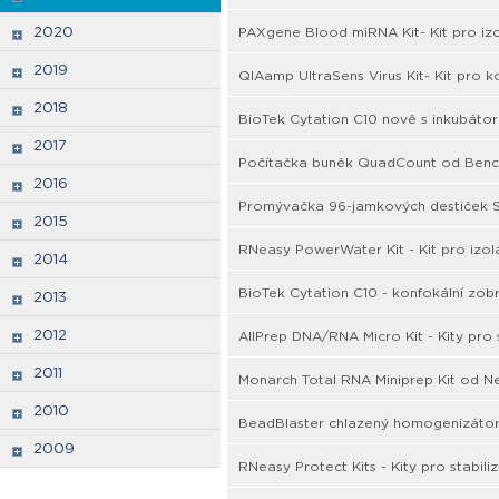
2020
PAXgene Blood miRNA Kit- Kit pro iz
2019
QIAamp UltraSens Virus Kit- Kit pro 
2018
BioTek Cytation C10 nově s inkubáto
2017
Počítačka buněk QuadCount od Bench
2016
Promývačka 96-jamkových destiček S
2015
RNeasy PowerWater Kit - Kit pro izol
2014
BioTek Cytation C10 - konfokální zob
2013
2012
AllPrep DNA/RNA Micro Kit - Kity pro
2011
Monarch Total RNA Miniprep Kit od N
2010
BeadBlaster chlazený homogenizátor
2009
RNeasy Protect Kits - Kity pro stabil