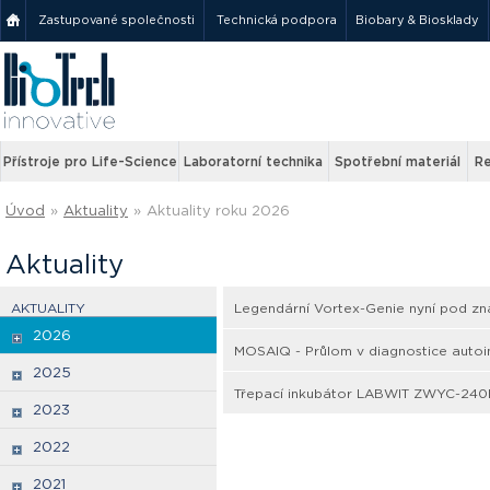
Zastupované společnosti
Technická podpora
Biobary & Biosklady
Přístroje pro Life-Science
Laboratorní technika
Spotřební materiál
Re
Úvod
»
Aktuality
»
Aktuality roku 2026
Aktuality
AKTUALITY
Legendární Vortex-Genie nyní pod 
2026
MOSAIQ - Průlom v diagnostice autoim
2025
Třepací inkubátor LABWIT ZWYC-240
2023
2022
2021