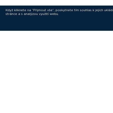
Když kliknete na “Přijmout vše”, poskytnete tím souhlas k jejich ukl
stránce a s analýzou využití webu.