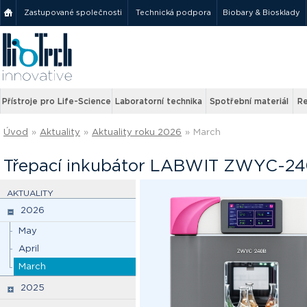
Zastupované společnosti
Technická podpora
Biobary & Biosklady
Přístroje pro Life-Science
Laboratorní technika
Spotřební materiál
Re
Úvod
»
Aktuality
»
Aktuality roku 2026
»
March
Třepací inkubátor LABWIT ZWYC-2
AKTUALITY
2026
May
April
March
2025