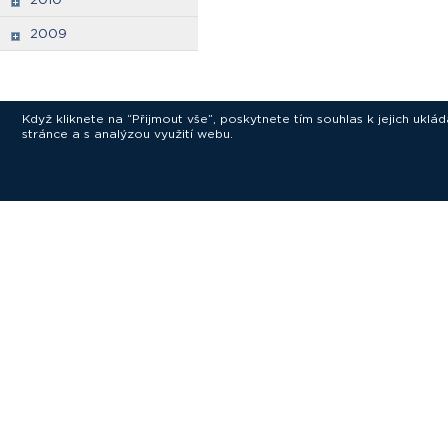
2009
Když kliknete na “Přijmout vše”, poskytnete tím souhlas k jejich ukl
stránce a s analýzou využití webu.