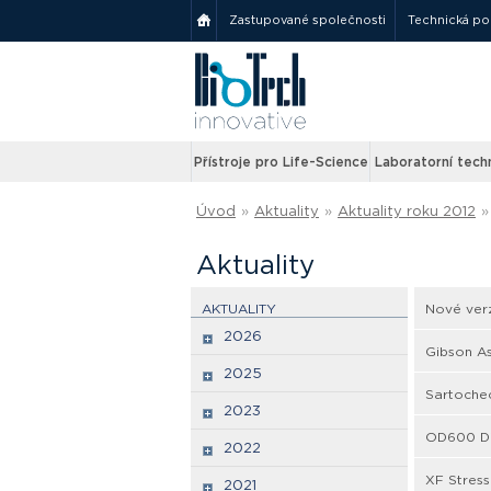
Zastupované společnosti
Technická p
Přístroje pro Life-Science
Laboratorní tech
Úvod
»
Aktuality
»
Aktuality roku 2012
»
Aktuality
AKTUALITY
Nové verz
2026
Gibson As
2025
Sartochec
2023
OD600 Dil
2022
XF Stress
2021