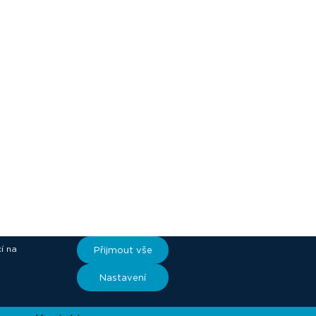
í na
Přijmout vše
ory
Nastavení