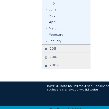
July
June
May
April
March
February
January
2011
2010
2009
Když kliknete na “Přijmout vše”, poskytn
stránce a s analýzou využití webu.
In