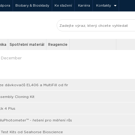
odpora
Biobary & Biosklady
Ke stažení
Kariéra
Kontakty
nika
Spotřební materiál
Reagencie
December
e dávkovačů EL406 a MultiFill od fir
sembly Cloning Kit
k 4 Plus
uPhotometer™ - řešení pro měření růs
 Test Kits od Seahorse Bioscience