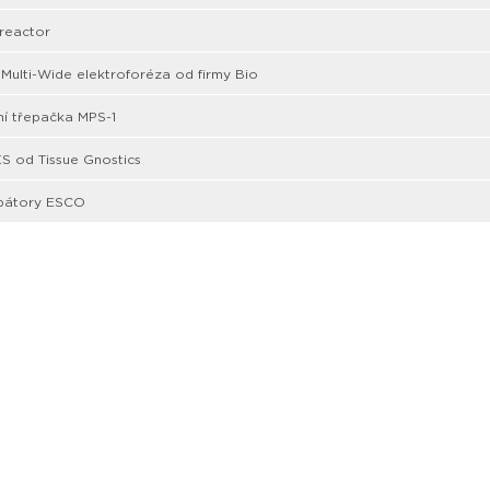
reactor
ulti-Wide elektroforéza od firmy Bio
ní třepačka MPS-1
 od Tissue Gnostics
bátory ESCO