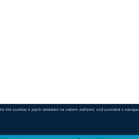
ete tím souhlas k jejich ukládání na vašem zařízení, což pomáhá s navigac
novative technologies for your laborat