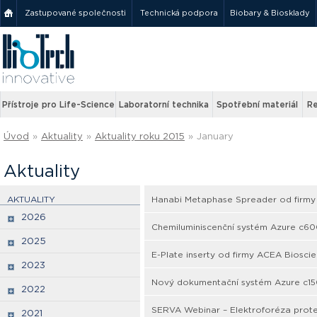
Zastupované společnosti
Technická podpora
Biobary & Biosklady
Přístroje pro Life-Science
Laboratorní technika
Spotřební materiál
Re
Úvod
»
Aktuality
»
Aktuality roku 2015
»
January
Aktuality
AKTUALITY
Hanabi Metaphase Spreader od firmy
2026
Chemiluminiscenční systém Azure c600 
2025
E-Plate inserty od firmy ACEA Bioscien
2023
Nový dokumentační systém Azure c15
2022
SERVA Webinar – Elektroforéza prote
2021