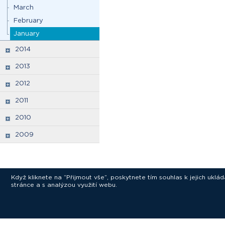
March
February
January
2014
2013
2012
2011
2010
2009
Když kliknete na “Přijmout vše”, poskytnete tím souhlas k jejich ukl
stránce a s analýzou využití webu.