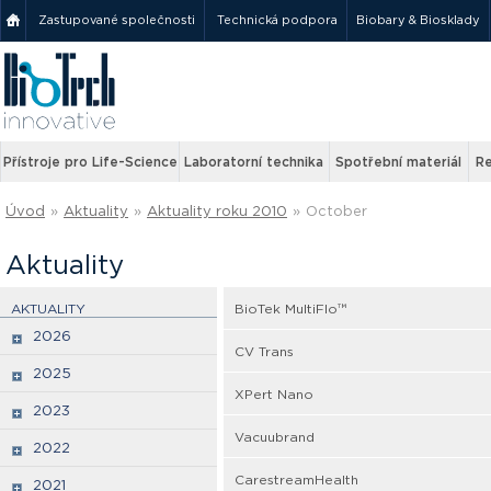
Zastupované společnosti
Technická podpora
Biobary & Biosklady
Přístroje pro Life-Science
Laboratorní technika
Spotřební materiál
Re
Úvod
»
Aktuality
»
Aktuality roku 2010
»
October
Aktuality
AKTUALITY
BioTek MultiFlo™
2026
CV Trans
2025
XPert Nano
2023
Vacuubrand
2022
CarestreamHealth
2021