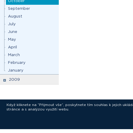
October
September
August
July
June
May
April
March
February
January
2009
Když kliknete na “Přijmout vše”, poskytnete tím souhlas k jejich ukl
stránce a s analýzou využití webu.