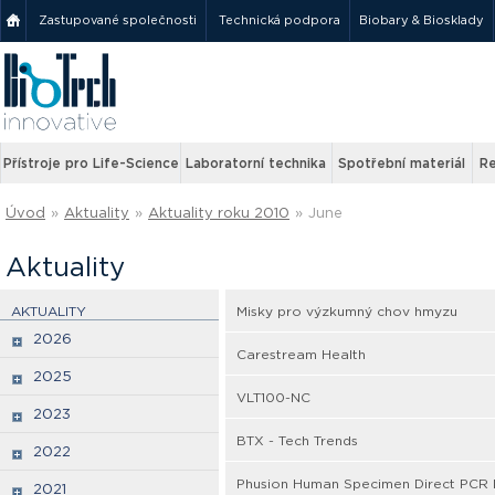
Zastupované společnosti
Technická podpora
Biobary & Biosklady
Přístroje pro Life-Science
Laboratorní technika
Spotřební materiál
Re
Úvod
»
Aktuality
»
Aktuality roku 2010
»
June
Aktuality
AKTUALITY
Misky pro výzkumný chov hmyzu
2026
Carestream Health
2025
VLT100-NC
2023
BTX - Tech Trends
2022
Phusion Human Specimen Direct PCR 
2021