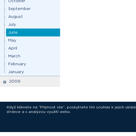
October
September
August
July
June
May
April
March
February
January
2009
Když kliknete na “Přijmout vše”, poskytnete tím souhlas k jejich ukl
stránce a s analýzou využití webu.