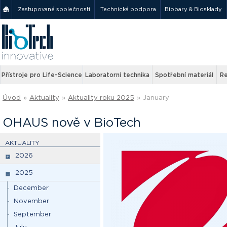
Zastupované společnosti
Technická podpora
Biobary & Biosklady
Přístroje pro Life-Science
Laboratorní technika
Spotřební materiál
Re
Úvod
»
Aktuality
»
Aktuality roku 2025
»
January
OHAUS nově v BioTech
AKTUALITY
2026
2025
December
November
September