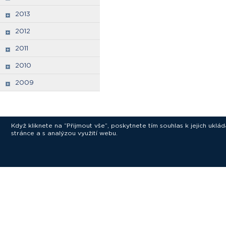
2013
2012
2011
2010
2009
Když kliknete na “Přijmout vše”, poskytnete tím souhlas k jejich ukl
stránce a s analýzou využití webu.