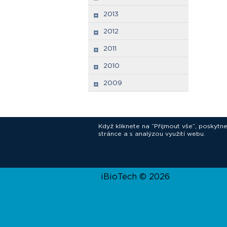
2013
2012
2011
2010
2009
Když kliknete na “Přijmout vše”, poskytn
stránce a s analýzou využití webu.
In
iBioTech © 2026