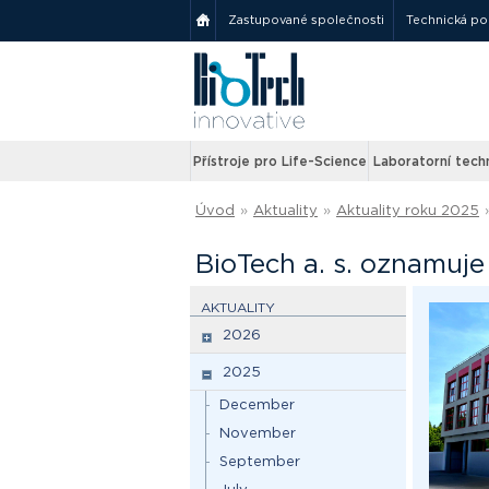
Zastupované společnosti
Technická p
Přístroje pro Life-Science
Laboratorní tech
Úvod
»
Aktuality
»
Aktuality roku 2025
BioTech a. s. oznamuje
AKTUALITY
2026
2025
December
November
September