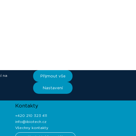
í na
Přijmout vše
ory
Nastavení
Kontakty
+420 210 323 411
info@ibiotech.cz
Všechny kontakty