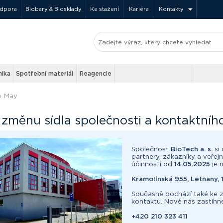
odpora
Biobary & Biosklady
Ke stažení
Kariéra
Kontakty
nika
Spotřební materiál
Reagencie
»
May
 změnu sídla společnosti a kontaktního
Společnost
BioTech a. s.
si 
partnery, zákazníky a veřej
účinností od
14.05.2025
je 
Kramolínská 955, Letňany, 
Současně dochází také ke z
kontaktu. Nově nás zastihne
+420 210 323 411