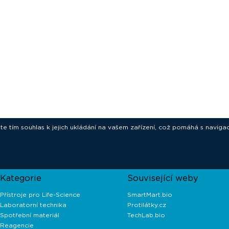
ete tím souhlas k jejich ukládání na vašem zařízení, což pomáhá s navigac
novative technologies for your laborat
Kategorie
Související weby
Přístroje pro Life-Science
SmartMart.bio
Laboratorní technika
Protilátky.cz
Spotřební materiál
TechLab.bio
Reagencie