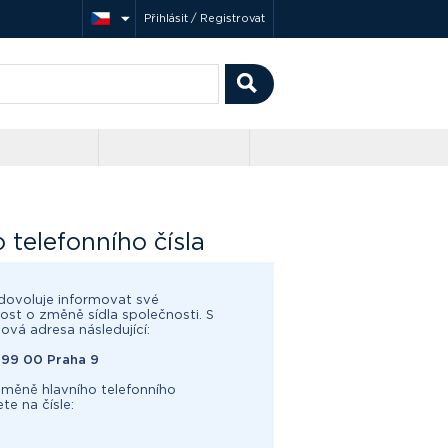
Přihlásit / Registrovat
 telefonního čísla
dovoluje informovat své
nost o změně sídla společnosti. S
nová adresa následující:
199 00 Praha 9
měně hlavního telefonního
te na čísle: