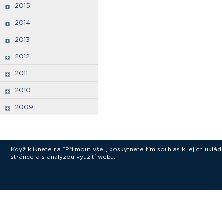
2015
2014
2013
2012
2011
2010
2009
Když kliknete na “Přijmout vše”, poskytnete tím souhlas k jejich ukl
stránce a s analýzou využití webu.