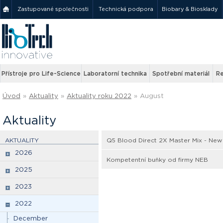
Zastupované společnosti
Technická podpora
Biobary & Biosklady
Přístroje pro Life-Science
Laboratorní technika
Spotřební materiál
Re
Úvod
»
Aktuality
»
Aktuality roku 2022
»
August
Aktuality
AKTUALITY
Q5 Blood Direct 2X Master Mix - New
2026
Kompetentní buňky od firmy NEB
2025
2023
2022
December