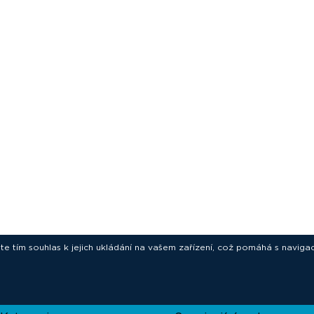
ete tím souhlas k jejich ukládání na vašem zařízení, což pomáhá s navigac
novative technologies for your laborat