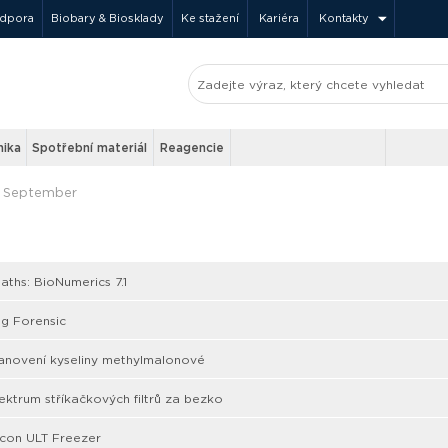
odpora
Biobary & Biosklady
Ke stažení
Kariéra
Kontakty
nika
Spotřební materiál
Reagencie
September
aths: BioNumerics 7.1
g Forensic
tanovení kyseliny methylmalonové
ektrum stříkačkových filtrů za bezko
icon ULT Freezer