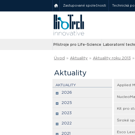
Zastupované společnosti
Technická p
Přístroje pro Life-Science
Laboratorní tech
Úvod
»
Aktuality
»
Aktuality roku 2013
»
Aktuality
AKTUALITY
Applied M
2026
NucleoMa
2025
Kit pro s
2023
Široké sp
2022
Esco Lex
2021