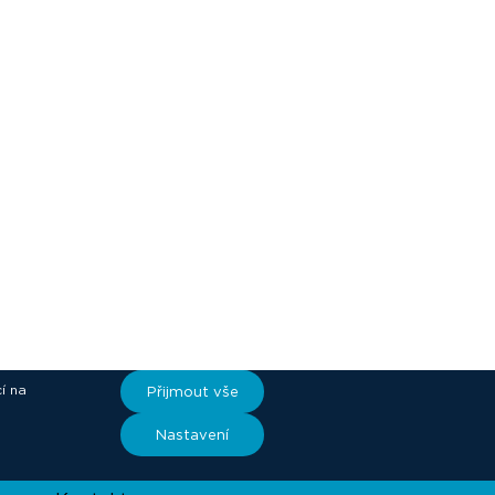
í na
Přijmout vše
ory
Nastavení