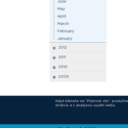
June
May
April
March
February
January
2012
2011
2010
2009
Když kliknete na “Přijmout vše”, poskytn
stránce a s analýzou využití webu.
In