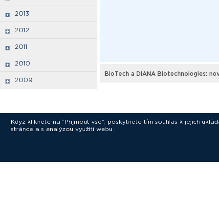
2013
2012
2011
2010
BioTech a DIANA Biotechnologies: nov
2009
Když kliknete na “Přijmout vše”, poskytnete tím souhlas k jejich ukl
stránce a s analýzou využití webu.