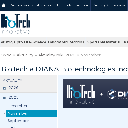
Zastupované společnosti
Technická podpora
Biobary & Biosklady
Přístroje pro Life-Science
Laboratorní technika
Spotřební materiál
Re
Úvod
»
Aktuality
»
Aktuality roku 2025
»
November
BioTech a DIANA Biotechnologies: nov
AKTUALITY
2026
2025
December
November
September