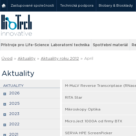
Zastupované společnosti
Technická podpora
Biobary & Biosklady
Přístroje pro Life-Science
Laboratorní technika
Spotřební materiál
Re
Úvod
»
Aktuality
»
Aktuality roku 2012
»
April
Aktuality
AKTUALITY
M-MuLV Reverse Transcriptase (RNas
2026
RITA Star
2025
Mikroskopy Optika
2023
MicroJect 1000A od firmy BTX
2022
SERVA HPE ScreenPicker
2021