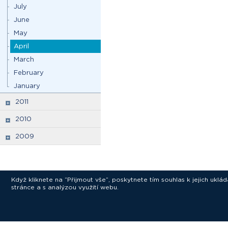
July
June
May
April
March
February
January
2011
2010
2009
Když kliknete na “Přijmout vše”, poskytnete tím souhlas k jejich ukl
stránce a s analýzou využití webu.