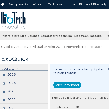
Zastupované společnosti
Technická podpora
Biobary & Biosklady
Přístroje pro Life-Science
Laboratorní technika
Spotřební materiál
Re
Úvod
»
Aktuality
»
Aktuality roku 2011
»
November
»
ExoQuick
ExoQuick
AKTUALITY
- efektivní metoda firmy System B
tělních tekutin
2026
2025
Více informací
2023
NucleoSpin Gel and PCR Clean-up kit
2022
TProfessional TRIO
2021