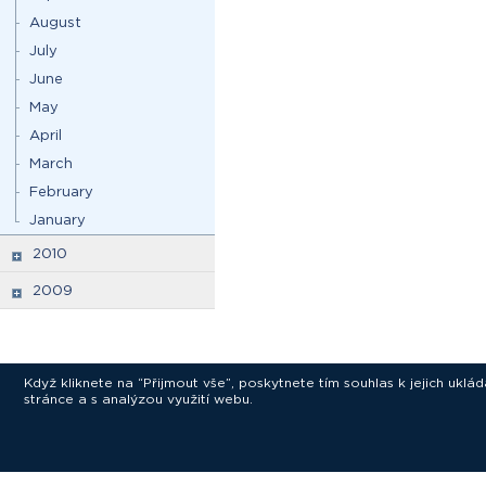
August
July
June
May
April
March
February
January
2010
2009
Když kliknete na “Přijmout vše”, poskytnete tím souhlas k jejich ukl
stránce a s analýzou využití webu.