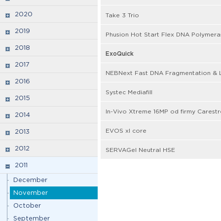
2020
Take 3 Trio
2019
Phusion Hot Start Flex DNA Polymera
2018
ExoQuick
2017
NEBNext Fast DNA Fragmentation & L
2016
Systec Mediafill
2015
In-Vivo Xtreme 16MP od firmy Carest
2014
EVOS xl core
2013
2012
SERVAGel Neutral HSE
2011
December
November
October
September