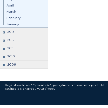
April
March
February
January
2013
2012
2011
2010
2009
Když kliknete na “Přijmout vše”, poskytnete tím souhlas k jejich ukl
stránce a s analýzou využití webu.