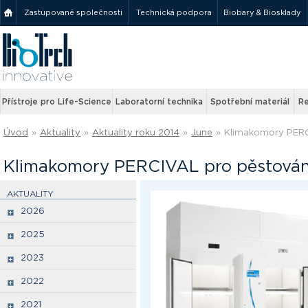
Zastupované společnosti
Technická podpora
Biobary & Biosklady
Přístroje pro Life-Science
Laboratorní technika
Spotřební materiál
Re
Úvod
»
Aktuality
»
Aktuality roku 2014
»
June
»
Klimakomory PERCI
Klimakomory PERCIVAL pro pěstování
AKTUALITY
2026
2025
2023
2022
2021