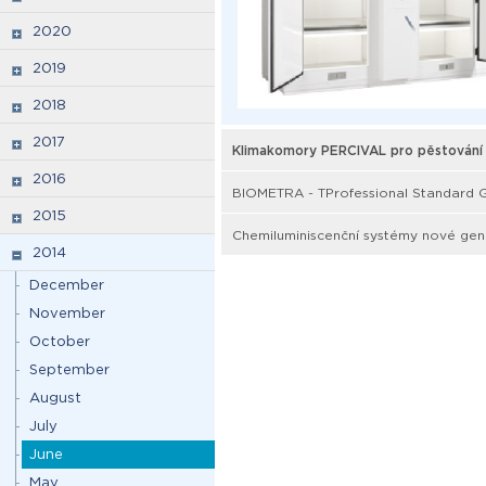
2020
2019
2018
2017
Klimakomory PERCIVAL pro pěstování A
2016
BIOMETRA - TProfessional Standard G
2015
Chemiluminiscenční systémy nové ge
2014
December
November
October
September
August
July
June
May