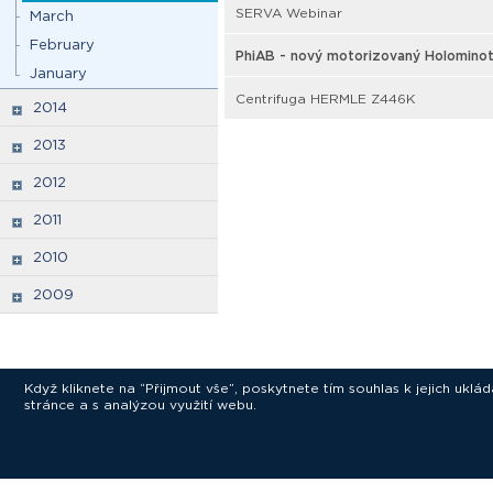
SERVA Webinar
March
February
PhiAB - nový motorizovaný Holomino
January
Centrifuga HERMLE Z446K
2014
2013
2012
2011
2010
2009
Když kliknete na “Přijmout vše”, poskytnete tím souhlas k jejich ukl
stránce a s analýzou využití webu.