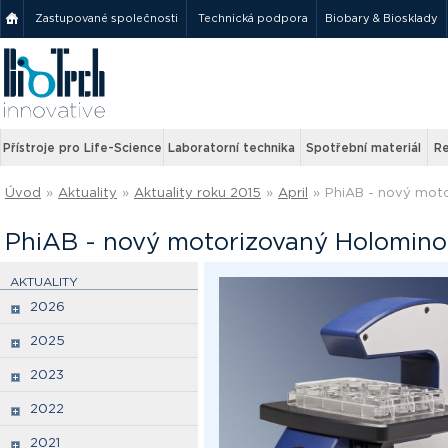
Zastupované společnosti
Technická podpora
Biobary & Biosklady
Přístroje pro Life-Science
Laboratorní technika
Spotřební materiál
Re
Úvod
»
Aktuality
»
Aktuality roku 2015
»
April
»
PhiAB - nový mot
PhiAB - nový motorizovaný Holomin
AKTUALITY
2026
2025
2023
2022
2021