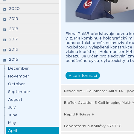
2020
2019
2018
Firma PhiAB představuje novou k
y, z. M4 kombinuje holografický m
2017
adherentních buněk neinvazivní m
inkubátoru. Vylepšená konstrukce 
2016
vlákna k přístroji. Holomonitor-M4
obrazu. Je určen pro sledování změ
2015
buněčného cyklu, cytotoxicity a 
December
Více informací
November
October
Nexcelom - Cellometer Auto T4 - poč
September
August
BioTek Cytation 5 Cell Imaging Multi
July
Rapid PNGase F
June
May
Laboratorní autoklávy SYSTEC
April