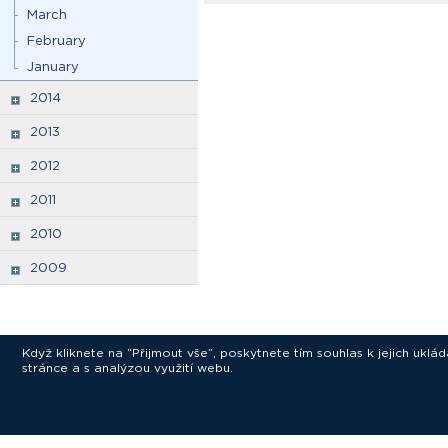
March
February
January
2014
2013
2012
2011
2010
2009
Když kliknete na “Přijmout vše”, poskytnete tím souhlas k jejich ukl
stránce a s analýzou využití webu.