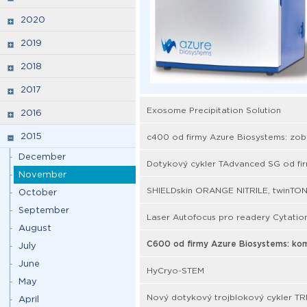
2020
2019
2018
2017
Exosome Precipitation Solution
2016
2015
c400 od firmy Azure Biosystems: zobr
December
Dotykový cykler TAdvanced SG od fi
November
SHIELDskin ORANGE NITRILE, twinTO
October
September
Laser Autofocus pro readery Cytation
August
C600 od firmy Azure Biosystems: komp
July
June
HyCryo-STEM
May
Nový dotykový trojblokový cykler TR
April