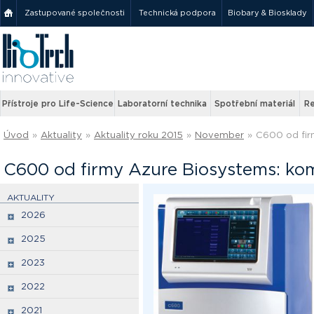
Zastupované společnosti
Technická podpora
Biobary & Biosklady
Přístroje pro Life-Science
Laboratorní technika
Spotřební materiál
Re
Úvod
»
Aktuality
»
Aktuality roku 2015
»
November
»
C600 od fir
C600 od firmy Azure Biosystems: kom
AKTUALITY
2026
2025
2023
2022
2021