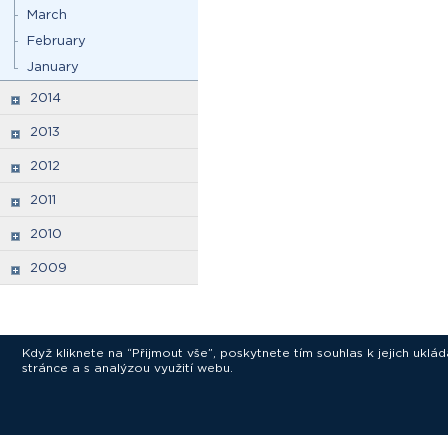
March
February
January
2014
2013
2012
2011
2010
2009
Když kliknete na “Přijmout vše”, poskytnete tím souhlas k jejich ukl
stránce a s analýzou využití webu.