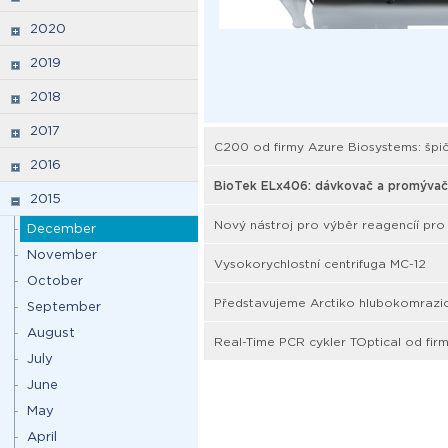
2020
2019
2018
2017
C200 od firmy Azure Biosystems: špi
2016
BioTek ELx406: dávkovač a promývačk
2015
Nový nástroj pro výběr reagencíí pr
December
November
Vysokorychlostní centrifuga MC-12
October
Představujeme Arctiko hlubokomrazic
September
August
Real-Time PCR cykler TOptical od fir
July
June
May
April