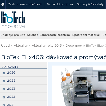
Zastupované společnosti
Technická podpora
Biobary & Biosklady
Přístroje pro Life-Science
Laboratorní technika
Spotřební materiál
Re
Úvod
»
Aktuality
»
Aktuality roku 2015
»
December
»
BioTek ELx4
BioTek ELx406: dávkovač a promývačk
AKTUALITY
2026
2025
2023
2022
2021